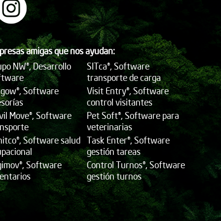
presas amigas que nos ayudan:
po NW®, Desarrollo
SITca®, Software
ftware
transporte de carga
ngow®, Software
Visit Entry®, Software
sorías
control visitantes
vil Move®, Software
Pet Soft®, Software para
ansporte
veterinarias
itco®, Software salud
Task Enter®, Software
upacional
gestión tareas
gimov®, Software
Control Turnos®, Software
entarios
gestión turnos