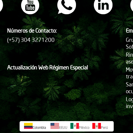
Números de Contacto:
Em
(+57) 304 3271200
Gru
So
Ri
ase
Actualización Web Régimen Especial
Mo
tr
San
oc
Lo
inv
Colombia
EEUU
México
Perú