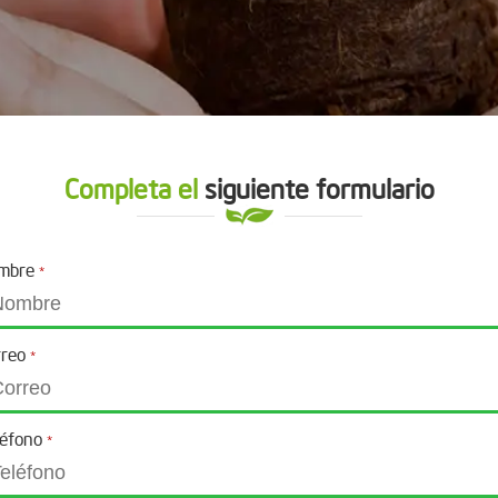
Completa el
siguiente formulario
mbre
*
rreo
*
léfono
*