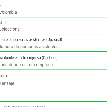
ís
*
udad
*
mero de personas asistentes (Opcional)
na donde está tu empresa (Opcional)
nsaje
Contactarme por Whatsapp