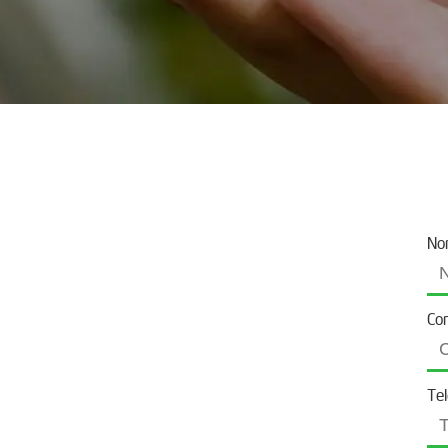
No
Co
Te