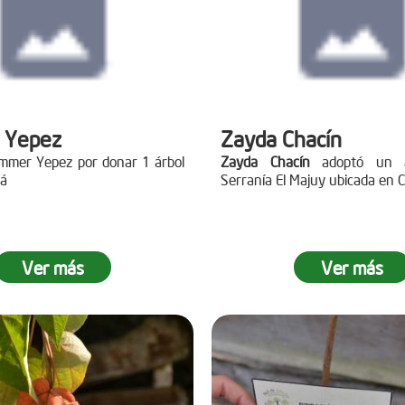
 Yepez
Zayda Chacín
ummer Yepez por donar 1 árbol
Zayda Chacín
adoptó un á
cá
Serranía El Majuy ubicada en C
Ver más
Ver más