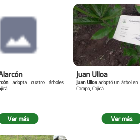
Alarcón
Juan Ulloa
rcón
adopta cuatro árboles
Juan Ulloa
adoptó un árbol en
jicá
Campo, Cajicá
Ver más
Ver más