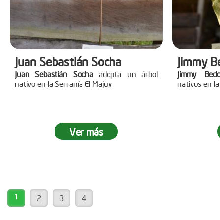
Juan Sebastián Socha
Jimmy B
Juan Sebastián Socha
adopta un árbol
Jimmy Bedo
nativo en la Serranía El Majuy
nativos en la
Ver más
1
2
3
4