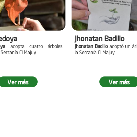
edoya
Jhonatan Badillo
ya
adopta cuatro árboles
Jhonatan Badillo
adoptó un árb
 Serranía El Majuy
la Serranía El Majuy
Ver más
Ver más