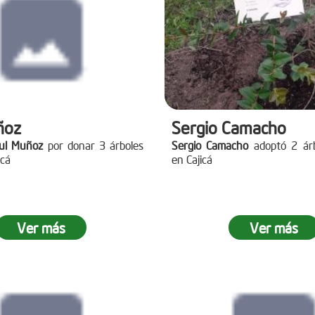
ñoz
Sergio Camacho
ul Muñoz
por donar 3 árboles
Sergio Camacho
adoptó 2 árb
icá
en Cajicá
Ver más
Ver más