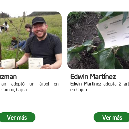
úzman
Edwin Martínez
man adoptó un árbol en
Edwin Martínez
adopta 2 árb
 Campo, Cajicá
en Cajicá
Ver más
Ver más