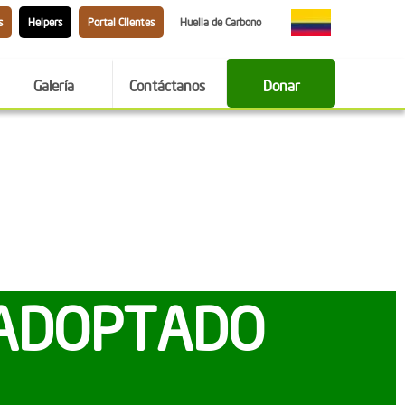
s
Helpers
Portal Clientes
Huella de Carbono
Galería
Contáctanos
Donar
 ADOPTADO