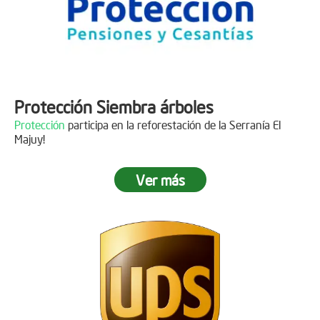
Protección Siembra árboles
Protección
participa en la reforestación de la Serranía El
Majuy!
Ver más
Descripción
Gracias a
DINISSAN
por plantar 400 árboles en el páramo de
Sumapaz