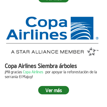
Fecha:
05 de Abril de 2019
Asistentes:
15 personas
Copa Airlines Siembra árboles
¡Mil gracias
Copa Airlines
por apoyar la reforestación de la
serranía El Majuy!
Ver más
Siembra en el Páramo Aguas Vivas
Descripción
Fecha:
15 de Junio de 2019