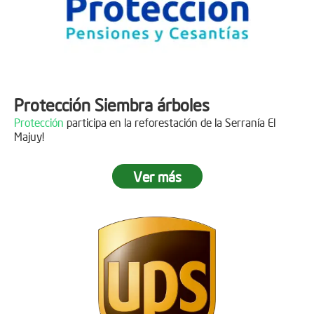
Protección Siembra árboles
Protección
participa en la reforestación de la Serranía El
Majuy!
Ver más
Descripción
Gracias a
DINISSAN
por plantar 400 árboles en el páramo de
Sumapaz