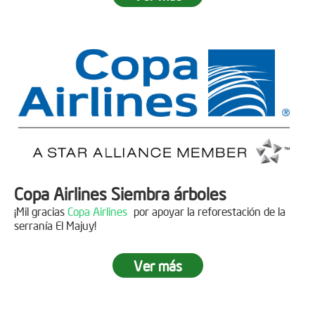
Fecha:
05 de Abril de 2019
Asistentes:
15 personas
Copa Airlines Siembra árboles
¡Mil gracias
Copa Airlines
por apoyar la reforestación de la
serranía El Majuy!
Ver más
Siembra en el Páramo Aguas Vivas
Descripción
Fecha:
15 de Junio de 2019