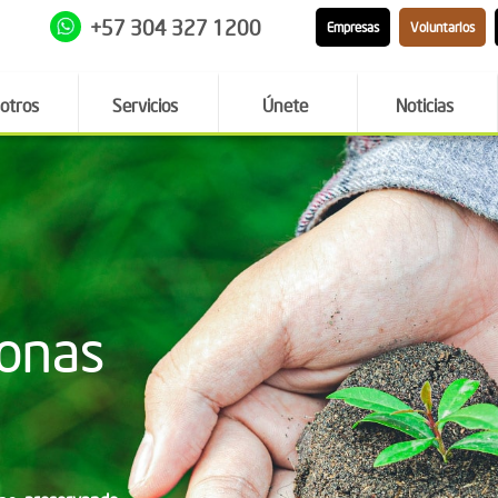
+57 304 327 1200
Empresas
Voluntarios
otros
Servicios
Únete
Noticias
donas