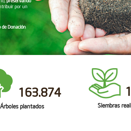
no,
preservando
tribuir por un
do de Donación
163.874
Siembras real
Árboles plantados