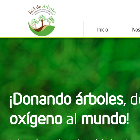
Inicio
Nos
¡
Donando árboles
, 
oxígeno
al
mundo
!