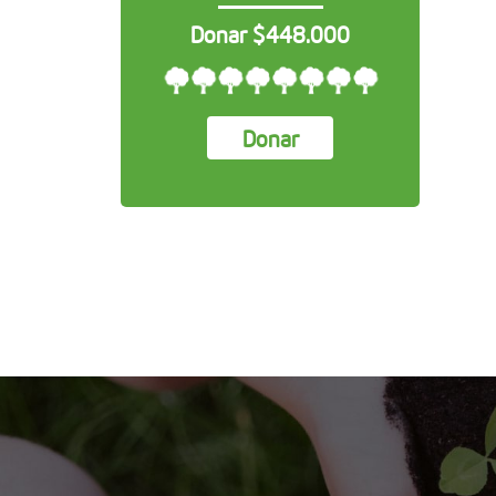
Donar $448.000
Donar