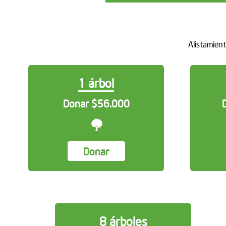
Alistamient
1 árbol
Donar $56.000
Donar
8 árboles