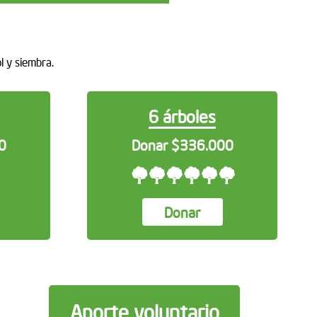
l y siembra.
6 árboles
0
Donar $336.000
Donar
Aporte voluntario