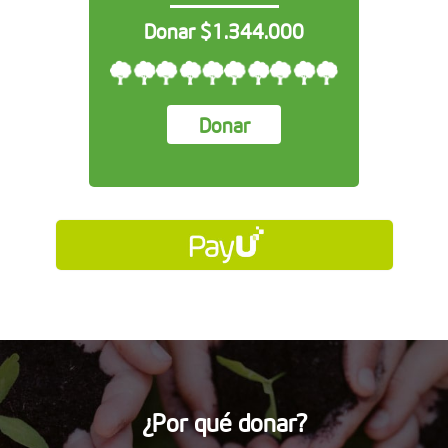
Donar $1.344.000
Donar
¿Por qué donar?