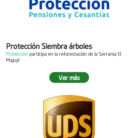
Protección Siembra árboles
Protección
participa en la reforestación de la Serranía El
Majuy!
Ver más
Descripción
Gracias a
DINISSAN
por plantar 400 árboles en el páramo de
Sumapaz