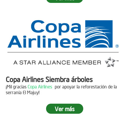
Fecha:
05 de Abril de 2019
Asistentes:
15 personas
Copa Airlines Siembra árboles
¡Mil gracias
Copa Airlines
por apoyar la reforestación de la
serranía El Majuy!
Ver más
Siembra en el Páramo Aguas Vivas
Descripción
Fecha:
15 de Junio de 2019