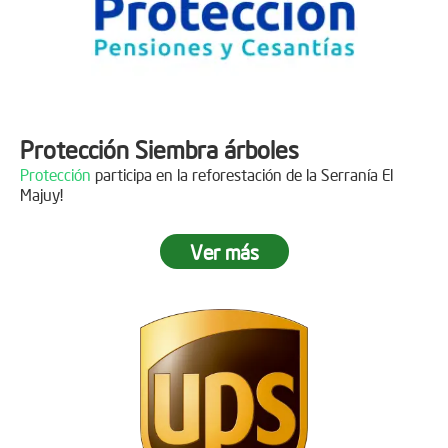
Protección Siembra árboles
Protección
participa en la reforestación de la Serranía El
Majuy!
Ver más
Descripción
Gracias a
DINISSAN
por plantar 400 árboles en el páramo de
Sumapaz