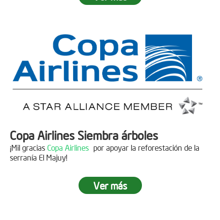
Fecha:
05 de Abril de 2019
Asistentes:
15 personas
Copa Airlines Siembra árboles
¡Mil gracias
Copa Airlines
por apoyar la reforestación de la
serranía El Majuy!
Ver más
Siembra en el Páramo Aguas Vivas
Descripción
Fecha:
15 de Junio de 2019