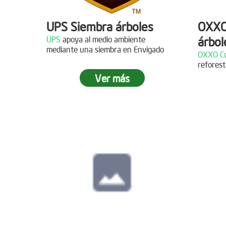
UPS Siembra árboles
OXXO
UPS
apoya al medio ambiente
árbol
Descripción
mediante una siembra en Envigado
OXXO Co
reforest
¡Gracias al Grupo NW por
Descr
Ver más
acompañarnos en nuestras jornadas
de reforestación!
¡Gracias
reforest
Siembra en Cajicá,
Cundinamarca
Fecha:
04 de Diciembre de
2021
Descripción