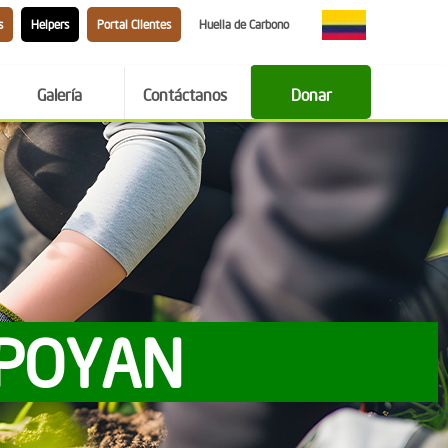
s
Helpers
Portal Clientes
Huella de Carbono
Galería
Contáctanos
Donar
APOYAN