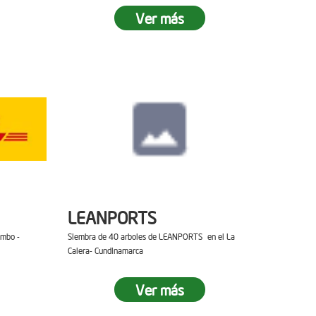
Ver más
LEANPORTS
ambo -
Siembra de 40 arboles de LEANPORTS en el La
Calera- Cundinamarca
Ver más