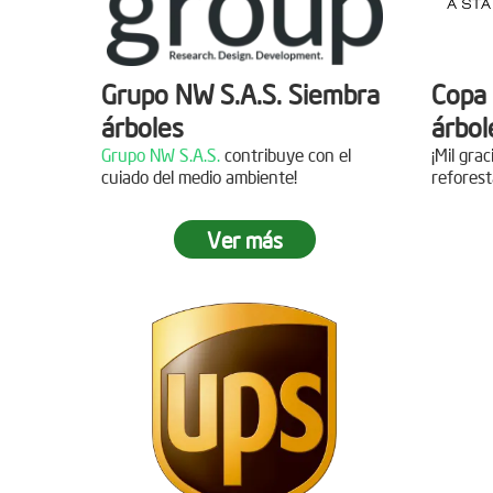
Grupo NW S.A.S. Siembra
Copa 
árboles
árbol
Grupo NW S.A.S.
contribuye con el
¡Mil gra
cuiado del medio ambiente!
reforest
Ver más
Jornada de reforestación
Siemb
Agua
Fecha:
05 de Abril de 2019
Asistentes:
15 personas
Fecha:
Asisten