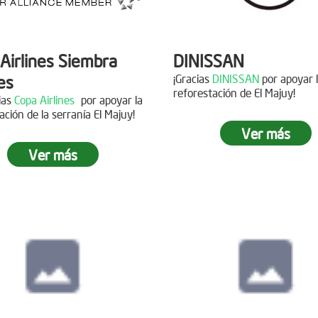
Airlines Siembra
DINISSAN
es
¡Gracias
DINISSAN
por apoyar 
reforestación de El Majuy!
cias
Copa Airlines
por apoyar la
ación de la serranía El Majuy!
Siembra en el pára
Ver más
Sumapaz
Ver más
ra en el Páramo
s Vivas
Fecha:
19 de Octubre de
Asistentes:
12 voluntario
15 de Junio de 2019
tes:
92 personas