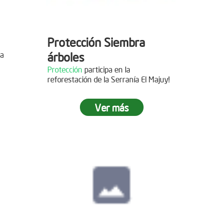
Protección Siembra
la
árboles
Protección
participa en la
reforestación de la Serranía El Majuy!
mo de
Ver más
 2019
s