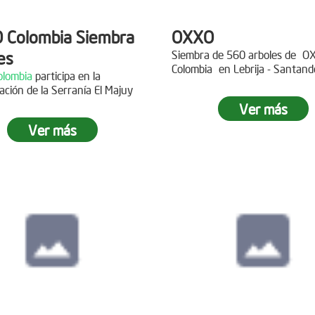
 Colombia Siembra
OXXO
es
Siembra de 560 arboles de
O
Colombia
en Lebrija - Santand
lombia
participa en la
Descripción
ación de la Serranía El Majuy
ipción
Ver más
Gracias a
DINISSAN
por planta
Ver más
 a Copa Airlines por apoyar la
árboles en el páramo de Suma
ación del Páramo Aguas Vivas!