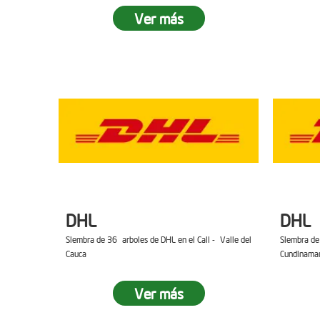
Ver más
DHL
DHL
Siembra de 36 arboles de DHL en el Cali - Valle del
Siembra de
Cauca
Cundinama
Ver más