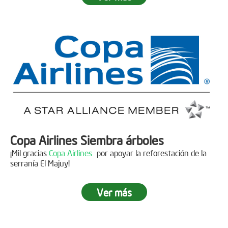
Fecha:
05 de Abril de 2019
Asistentes:
15 personas
Copa Airlines Siembra árboles
¡Mil gracias
Copa Airlines
por apoyar la reforestación de la
serranía El Majuy!
Ver más
Siembra en el Páramo Aguas Vivas
Descripción
Fecha:
15 de Junio de 2019