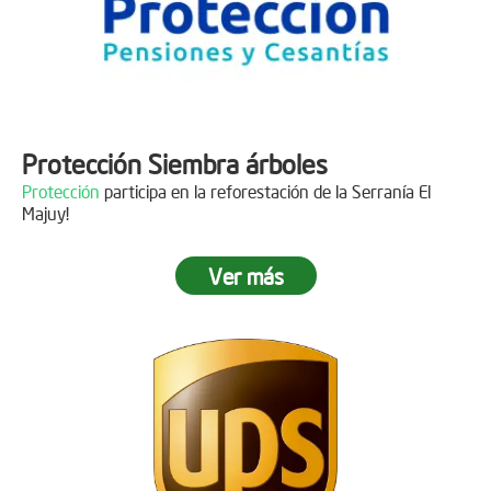
Protección Siembra árboles
Protección
participa en la reforestación de la Serranía El
Majuy!
Ver más
Descripción
Gracias a
DINISSAN
por plantar 400 árboles en el páramo de
Sumapaz