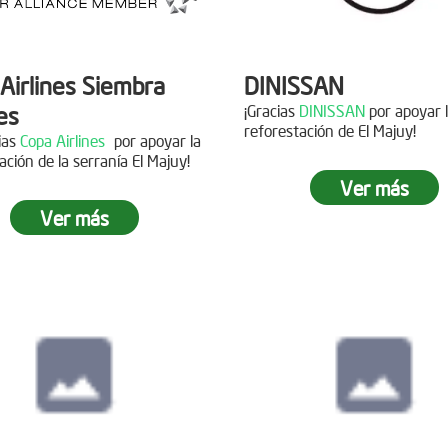
Airlines Siembra
DINISSAN
es
¡Gracias
DINISSAN
por apoyar 
reforestación de El Majuy!
cias
Copa Airlines
por apoyar la
ación de la serranía El Majuy!
Siembra en el pára
Ver más
Sumapaz
Ver más
ra en el Páramo
s Vivas
Fecha:
19 de Octubre de
Asistentes:
12 voluntario
15 de Junio de 2019
tes:
92 personas