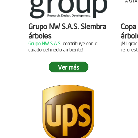
Grupo NW S.A.S. Siembra
Copa 
árboles
árbol
Grupo NW S.A.S.
contribuye con el
¡Mil gra
cuiado del medio ambiente!
reforest
Ver más
Jornada de reforestación
Siemb
Agua
Fecha:
05 de Abril de 2019
Asistentes:
15 personas
Fecha:
Asisten