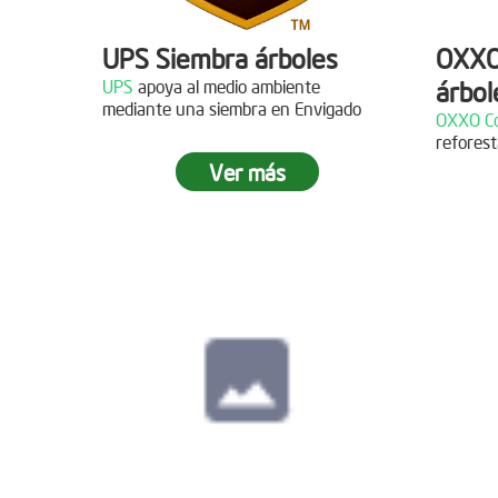
UPS Siembra árboles
OXXO
UPS
apoya al medio ambiente
árbol
Descripción
mediante una siembra en Envigado
OXXO Co
reforest
¡Gracias al Grupo NW por
Descr
Ver más
acompañarnos en nuestras jornadas
de reforestación!
¡Gracias
reforest
Siembra en Cajicá,
Cundinamarca
Fecha:
04 de Diciembre de
2021
Descripción