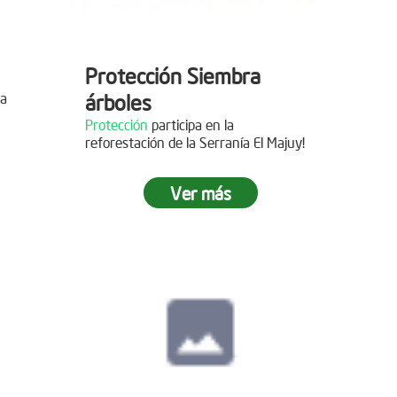
Protección Siembra
la
árboles
Protección
participa en la
reforestación de la Serranía El Majuy!
mo de
Ver más
 2019
s