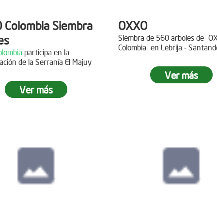
 Colombia Siembra
OXXO
es
Siembra de 560 arboles de
O
Colombia
en Lebrija - Santand
lombia
participa en la
Descripción
ación de la Serranía El Majuy
ipción
Ver más
Gracias a
DINISSAN
por planta
Ver más
 a Copa Airlines por apoyar la
árboles en el páramo de Suma
ación del Páramo Aguas Vivas!