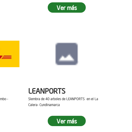
Ver más
LEANPORTS
ambo -
Siembra de 40 arboles de LEANPORTS en el La
Calera- Cundinamarca
Ver más