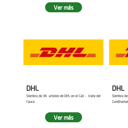
Ver más
DHL
DHL
Siembra de 36 arboles de DHL en el Cali - Valle del
Siembra de
Cauca
Cundinama
Ver más