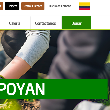
s
Helpers
Portal Clientes
Huella de Carbono
Galería
Contáctanos
Donar
APOYAN