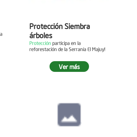
Protección Siembra
la
árboles
Protección
participa en la
reforestación de la Serranía El Majuy!
mo de
Ver más
 2019
s