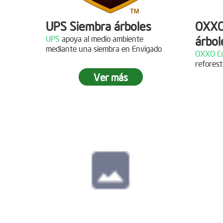
UPS Siembra árboles
OXXO
UPS
apoya al medio ambiente
árbol
Descripción
mediante una siembra en Envigado
OXXO Co
reforest
¡Gracias al Grupo NW por
Descr
Ver más
acompañarnos en nuestras jornadas
de reforestación!
¡Gracias
reforest
Siembra en Cajicá,
Cundinamarca
Fecha:
04 de Diciembre de
2021
Descripción