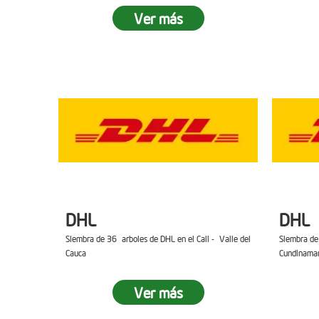
Ver más
DHL
DHL
Siembra de 36 arboles de DHL en el Cali - Valle del
Siembra de
Cauca
Cundinama
Ver más