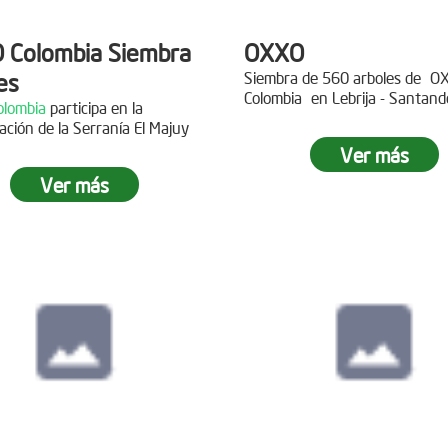
 Colombia Siembra
OXXO
es
Siembra de 560 arboles de
O
Colombia
en Lebrija - Santand
lombia
participa en la
Descripción
ación de la Serranía El Majuy
ipción
Ver más
Gracias a
DINISSAN
por planta
Ver más
 a Copa Airlines por apoyar la
árboles en el páramo de Suma
ación del Páramo Aguas Vivas!