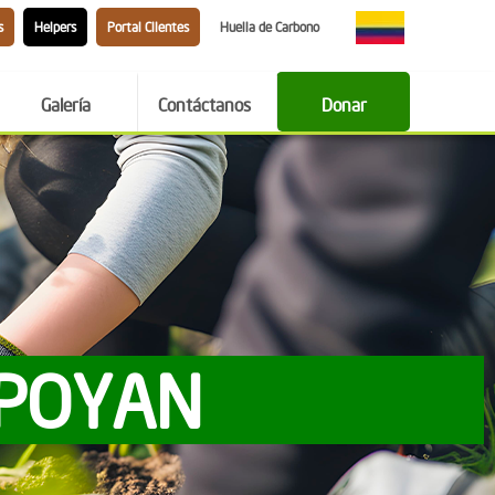
s
Helpers
Portal Clientes
Huella de Carbono
Galería
Contáctanos
Donar
APOYAN