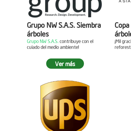
Grupo NW S.A.S. Siembra
Copa 
árboles
árbol
Grupo NW S.A.S.
contribuye con el
¡Mil gra
cuiado del medio ambiente!
reforest
Ver más
Jornada de reforestación
Siemb
Agua
Fecha:
05 de Abril de 2019
Asistentes:
15 personas
Fecha:
Asisten