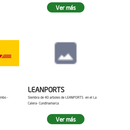
Ver más
LEANPORTS
ambo -
Siembra de 40 arboles de LEANPORTS en el La
Calera- Cundinamarca
Ver más