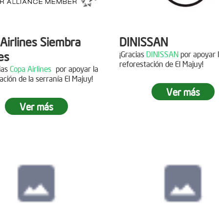
Airlines Siembra
DINISSAN
es
¡Gracias
DINISSAN
por apoyar 
reforestación de El Majuy!
cias
Copa Airlines
por apoyar la
ación de la serranía El Majuy!
Siembra en el pára
Ver más
Sumapaz
Ver más
ra en el Páramo
s Vivas
Fecha:
19 de Octubre de
Asistentes:
12 voluntario
15 de Junio de 2019
tes:
92 personas