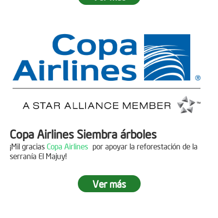
Fecha:
05 de Abril de 2019
Asistentes:
15 personas
Copa Airlines Siembra árboles
¡Mil gracias
Copa Airlines
por apoyar la reforestación de la
serranía El Majuy!
Ver más
Siembra en el Páramo Aguas Vivas
Descripción
Fecha:
15 de Junio de 2019