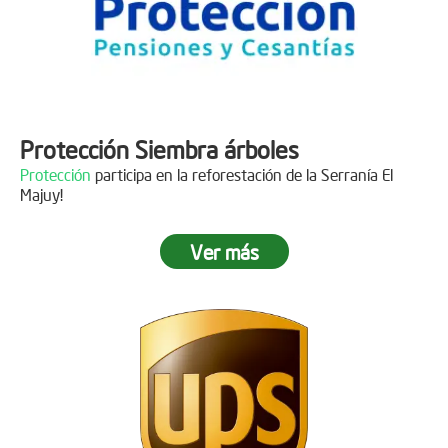
Protección Siembra árboles
Protección
participa en la reforestación de la Serranía El
Majuy!
Ver más
Descripción
Gracias a
DINISSAN
por plantar 400 árboles en el páramo de
Sumapaz