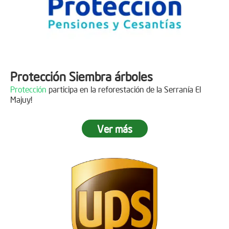
Protección Siembra árboles
Protección
participa en la reforestación de la Serranía El
Majuy!
Ver más
Descripción
Gracias a
DINISSAN
por plantar 400 árboles en el páramo de
Sumapaz