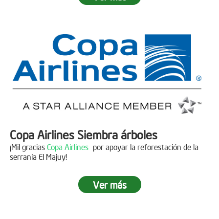
Fecha:
05 de Abril de 2019
Asistentes:
15 personas
Copa Airlines Siembra árboles
¡Mil gracias
Copa Airlines
por apoyar la reforestación de la
serranía El Majuy!
Ver más
Siembra en el Páramo Aguas Vivas
Descripción
Fecha:
15 de Junio de 2019