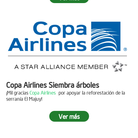
Fecha:
05 de Abril de 2019
Asistentes:
15 personas
Copa Airlines Siembra árboles
¡Mil gracias
Copa Airlines
por apoyar la reforestación de la
serranía El Majuy!
Ver más
Siembra en el Páramo Aguas Vivas
Descripción
Fecha:
15 de Junio de 2019