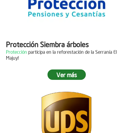
Protección Siembra árboles
Protección
participa en la reforestación de la Serranía El
Majuy!
Ver más
Descripción
Gracias a
DINISSAN
por plantar 400 árboles en el páramo de
Sumapaz