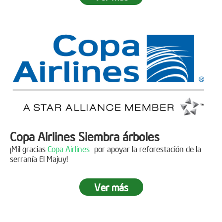
Fecha:
05 de Abril de 2019
Asistentes:
15 personas
Copa Airlines Siembra árboles
¡Mil gracias
Copa Airlines
por apoyar la reforestación de la
serranía El Majuy!
Ver más
Siembra en el Páramo Aguas Vivas
Descripción
Fecha:
15 de Junio de 2019