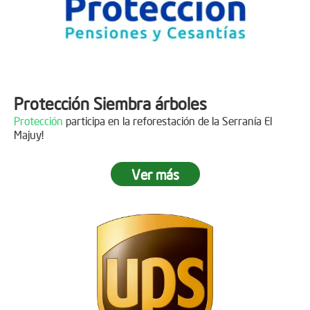
Protección Siembra árboles
Protección
participa en la reforestación de la Serranía El
Majuy!
Ver más
Descripción
Gracias a
DINISSAN
por plantar 400 árboles en el páramo de
Sumapaz