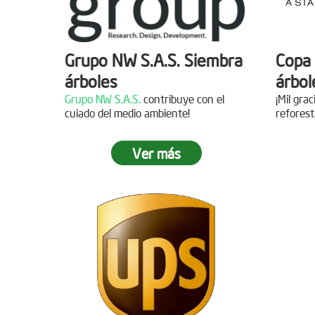
Grupo NW S.A.S. Siembra
Copa 
árboles
árbol
Grupo NW S.A.S.
contribuye con el
¡Mil gra
cuiado del medio ambiente!
reforest
Ver más
Jornada de reforestación
Siemb
Agua
Fecha:
05 de Abril de 2019
Asistentes:
15 personas
Fecha:
Asisten