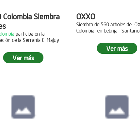
 Colombia Siembra
OXXO
es
Siembra de 560 arboles de
O
Colombia
en Lebrija - Santand
lombia
participa en la
Descripción
ación de la Serranía El Majuy
ipción
Ver más
Gracias a
DINISSAN
por planta
Ver más
 a Copa Airlines por apoyar la
árboles en el páramo de Suma
ación del Páramo Aguas Vivas!