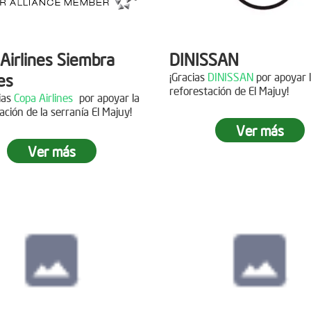
Airlines Siembra
DINISSAN
es
¡Gracias
DINISSAN
por apoyar 
reforestación de El Majuy!
cias
Copa Airlines
por apoyar la
ación de la serranía El Majuy!
Siembra en el pára
Ver más
Sumapaz
Ver más
ra en el Páramo
s Vivas
Fecha:
19 de Octubre de
Asistentes:
12 voluntario
15 de Junio de 2019
tes:
92 personas