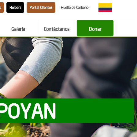
s
Helpers
Portal Clientes
Huella de Carbono
Galería
Contáctanos
Donar
APOYAN