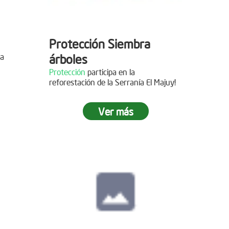
Protección Siembra
la
árboles
Protección
participa en la
reforestación de la Serranía El Majuy!
mo de
Ver más
 2019
s