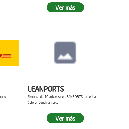
Ver más
LEANPORTS
ambo -
Siembra de 40 arboles de LEANPORTS en el La
Calera- Cundinamarca
Ver más