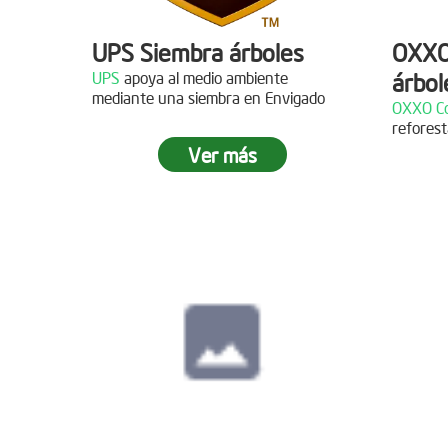
UPS Siembra árboles
OXXO
UPS
apoya al medio ambiente
árbol
Descripción
mediante una siembra en Envigado
OXXO Co
reforest
¡Gracias al Grupo NW por
Descr
Ver más
acompañarnos en nuestras jornadas
de reforestación!
¡Gracias
reforest
Siembra en Cajicá,
Cundinamarca
Fecha:
04 de Diciembre de
2021
Descripción