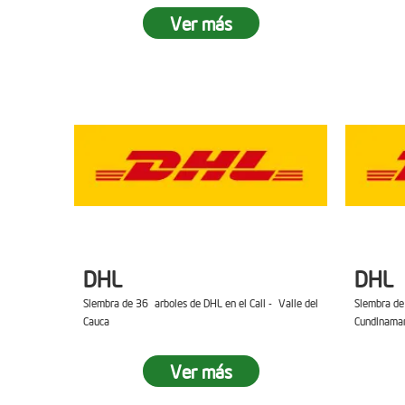
Ver más
DHL
DHL
Siembra de 36 arboles de DHL en el Cali - Valle del
Siembra de
Cauca
Cundinama
Ver más