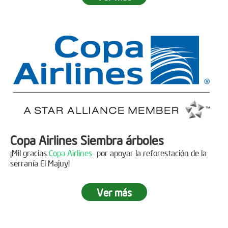
Fecha:
05 de Abril de 2019
Asistentes:
15 personas
Copa Airlines Siembra árboles
¡Mil gracias
Copa Airlines
por apoyar la reforestación de la
serranía El Majuy!
Ver más
Siembra en el Páramo Aguas Vivas
Descripción
Fecha:
15 de Junio de 2019