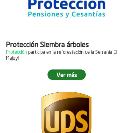
Protección Siembra árboles
Protección
participa en la reforestación de la Serranía El
Majuy!
Ver más
Descripción
Gracias a
DINISSAN
por plantar 400 árboles en el páramo de
Sumapaz