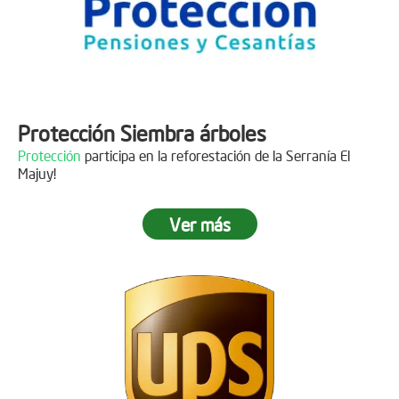
Protección Siembra árboles
Protección
participa en la reforestación de la Serranía El
Majuy!
Ver más
Descripción
Gracias a
DINISSAN
por plantar 400 árboles en el páramo de
Sumapaz