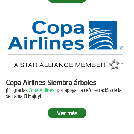
Fecha:
05 de Abril de 2019
Asistentes:
15 personas
Copa Airlines Siembra árboles
¡Mil gracias
Copa Airlines
por apoyar la reforestación de la
serranía El Majuy!
Ver más
Siembra en el Páramo Aguas Vivas
Descripción
Fecha:
15 de Junio de 2019