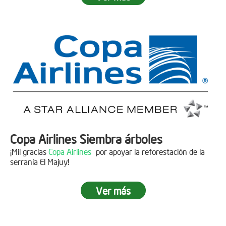
Fecha:
05 de Abril de 2019
Asistentes:
15 personas
Copa Airlines Siembra árboles
¡Mil gracias
Copa Airlines
por apoyar la reforestación de la
serranía El Majuy!
Ver más
Siembra en el Páramo Aguas Vivas
Descripción
Fecha:
15 de Junio de 2019