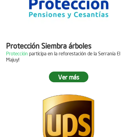
Protección Siembra árboles
Protección
participa en la reforestación de la Serranía El
Majuy!
Ver más
Descripción
Gracias a
DINISSAN
por plantar 400 árboles en el páramo de
Sumapaz