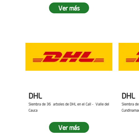
Ver más
DHL
DHL
Siembra de 36 arboles de DHL en el Cali - Valle del
Siembra de
Cauca
Cundinama
Ver más