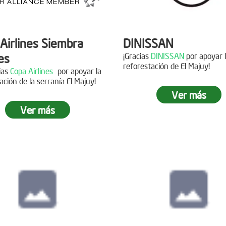
Airlines Siembra
DINISSAN
es
¡Gracias
DINISSAN
por apoyar 
reforestación de El Majuy!
cias
Copa Airlines
por apoyar la
ación de la serranía El Majuy!
Siembra en el pára
Ver más
Sumapaz
Ver más
ra en el Páramo
s Vivas
Fecha:
19 de Octubre de
Asistentes:
12 voluntario
15 de Junio de 2019
tes:
92 personas