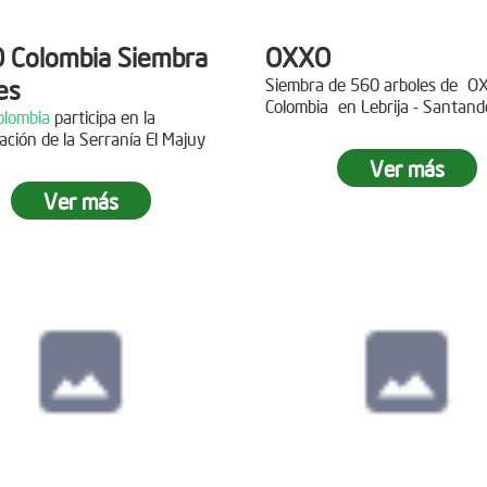
 Colombia Siembra
OXXO
es
Siembra de 560 arboles de
O
Colombia
en Lebrija - Santand
lombia
participa en la
Descripción
ación de la Serranía El Majuy
ipción
Ver más
Gracias a
DINISSAN
por planta
Ver más
 a Copa Airlines por apoyar la
árboles en el páramo de Suma
ación del Páramo Aguas Vivas!