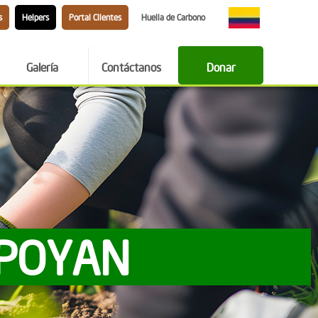
s
Helpers
Portal Clientes
Huella de Carbono
Galería
Contáctanos
Donar
APOYAN