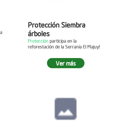
Protección Siembra
la
árboles
Protección
participa en la
reforestación de la Serranía El Majuy!
mo de
Ver más
 2019
s