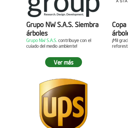
Grupo NW S.A.S. Siembra
Copa 
árboles
árbol
Grupo NW S.A.S.
contribuye con el
¡Mil gra
cuiado del medio ambiente!
reforest
Ver más
Jornada de reforestación
Siemb
Agua
Fecha:
05 de Abril de 2019
Asistentes:
15 personas
Fecha:
Asisten