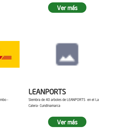
Ver más
LEANPORTS
ambo -
Siembra de 40 arboles de LEANPORTS en el La
Calera- Cundinamarca
Ver más