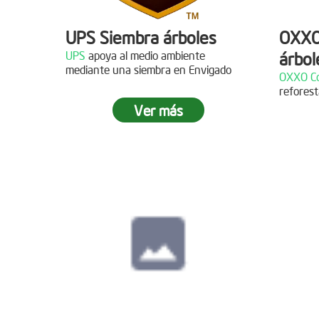
UPS Siembra árboles
OXXO
UPS
apoya al medio ambiente
árbol
Descripción
mediante una siembra en Envigado
OXXO Co
reforest
¡Gracias al Grupo NW por
Descr
Ver más
acompañarnos en nuestras jornadas
de reforestación!
¡Gracias
reforest
Siembra en Cajicá,
Cundinamarca
Fecha:
04 de Diciembre de
2021
Descripción