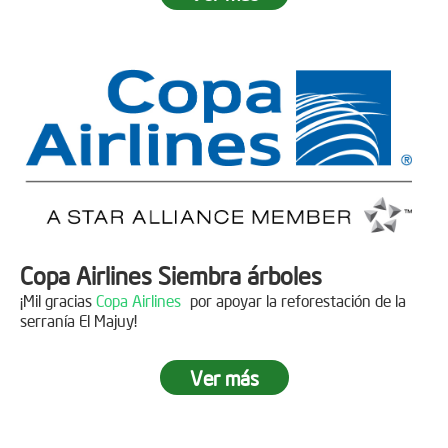
Fecha:
05 de Abril de 2019
Asistentes:
15 personas
Copa Airlines Siembra árboles
¡Mil gracias
Copa Airlines
por apoyar la reforestación de la
serranía El Majuy!
Ver más
Siembra en el Páramo Aguas Vivas
Descripción
Fecha:
15 de Junio de 2019