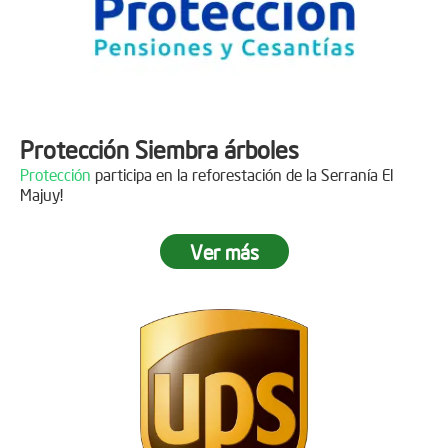
Protección Siembra árboles
Protección
participa en la reforestación de la Serranía El
Majuy!
Ver más
Descripción
Gracias a
DINISSAN
por plantar 400 árboles en el páramo de
Sumapaz