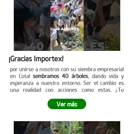
¡Gracias Importex!
por unirse a nosotros con su siembra empresarial
en Cota!
sembramos 40 árboles
, dando vida y
esperanza a nuestro entorno. Ser el cambio es
una realidad con acciones como estas. ¿Tu
empresa está lista para ser parte de este
movimiento verde? Descubre cómo en nuestra
Ver más
página web. ¡Conéctate ahora!
www.reddearboles.org