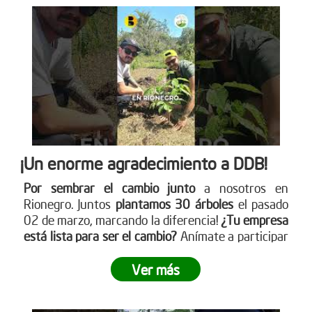
¡Un enorme agradecimiento a DDB!
Por sembrar el cambio junto
a nosotros en
Rionegro. Juntos
plantamos 30 árboles
el pasado
02 de marzo, marcando la diferencia!
¿Tu empresa
está lista para ser el cambio?
Anímate a participar
en nuestra próxima jornada de siembra. Para más
información sobre cómo puedes unirte, visita
Ver más
nuestro sitio web www.reddearboles.org