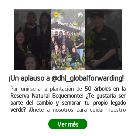
¡Un aplauso a @dhl_globalforwarding!
Por unirse a la plantación de
50 árboles en la
Reserva Natural Boquemonte
!
¿Te gustaría ser
parte del cambio y sembrar tu propio legado
verde?
¡Únete a nosotros para cuidar nuestro
planeta! Conoce más en nuestra página web
www.reddearboles.org
Ver más