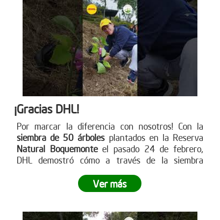
¡Gracias DHL!
Por marcar la diferencia con nosotros! Con la
siembra de 50 árboles
plantados en la Reserva
Natural Boquemonte
el pasado 24 de febrero,
DHL demostró cómo a través de la siembra
empresarial se puede dejar una huella
significativa en nuestro planeta.
¿Listo para dejar
Ver más
tu propia huella? Únete a este movimiento verde y
contribuye a un futuro más sostenible
. Visita
nuestra página web para más información sobre