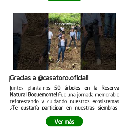
¡Gracias a @casatoro.oficial!
Juntos plantamo
s 50 árboles en la Reserva
Natural Boquemonte!
Fue una jornada memorable
reforestando y cuidando nuestros ecosistemas
¿Te gustaría participar en nuestras siembras
empresariales?
Ingresa a www.reddearboles.org
¡Unámonos por un futuro más verde!
Ver más