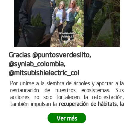
Gracias @puntosverdeslito,
@synlab_colombia,
@mitsubishielectric_col
Por unirse a la siembra de árboles y aportar a la
restauración de nuestros ecosistemas. Sus
acciones no solo fortalecen la reforestación,
también impulsan la
recuperación de hábitats, la
captura de CO? y la construcción de un futuro
más
sostenible para todos. Empresas como ustedes
Ver más
marcan la diferencia y nos inspiran a seguir
sembrando vida. Más en www.reddearboles.org