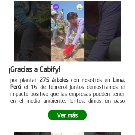
¡Gracias a Cabify!
por plantar
275 árboles
con nosotros en
Lima,
Perú
el 16 de febrero! Juntos demostramos el
impacto positivo que las empresas pueden tener
en el medio ambiente. Juntos, dimos un paso
gigante hacia la reforestación y demostramos lo
poderoso que es el trabajo en equipo.
¿Tu empresa
Ver más
está lista para ser parte del cambio?
No dejes
pasar la oportunidad de vivir una experiencia