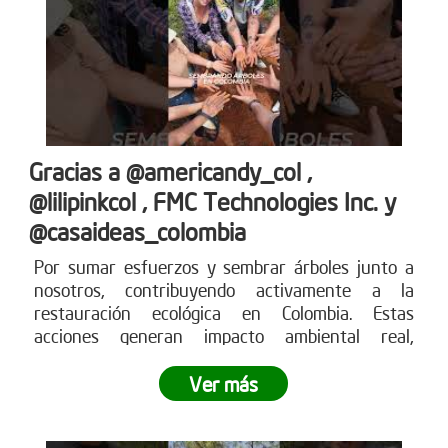
Gracias a @americandy_col ,
@lilipinkcol , FMC Technologies Inc. y
@casaideas_colombia
Por sumar esfuerzos y sembrar árboles junto a
nosotros, contribuyendo activamente a la
restauración ecológica en Colombia. Estas
acciones generan impacto ambiental real,
fortalecen los ecosistemas y demuestran cómo el
compromiso empresarial puede transformar el
Ver más
territorio.
¿Tu empresa también quiere ser parte
del cambio?
Conoce más en www.reddearboles.org