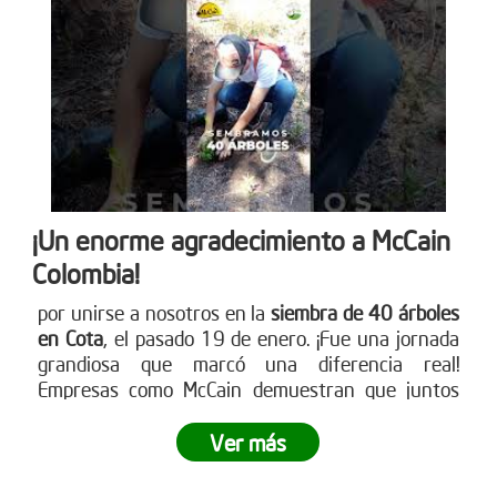
única de siembra empresarial. Conoce cómo en
www.reddearboles.org
¡Un enorme agradecimiento a McCain
Colombia!
por unirse a nosotros en la
siembra de 40 árboles
en Cota
, el pasado 19 de enero. ¡Fue una jornada
grandiosa que marcó una diferencia real!
Empresas como McCain demuestran que juntos
podemos crear impactos positivos en nuestro
entorno. ¿Tu empresa está lista para ser parte del
Ver más
cambio? Únete a nuestras siembras empresariales
y contribuye a la reforestación