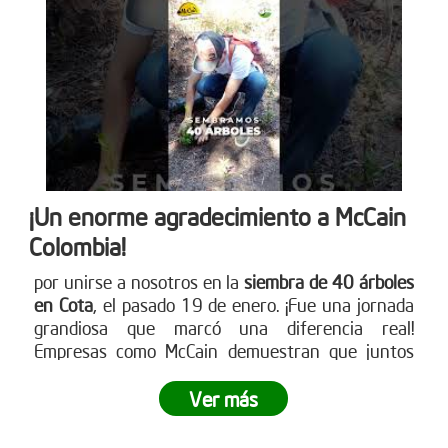
única de siembra empresarial. Conoce cómo en
www.reddearboles.org
¡Un enorme agradecimiento a McCain
Colombia!
por unirse a nosotros en la
siembra de 40 árboles
en Cota
, el pasado 19 de enero. ¡Fue una jornada
grandiosa que marcó una diferencia real!
Empresas como McCain demuestran que juntos
podemos crear impactos positivos en nuestro
entorno. ¿Tu empresa está lista para ser parte del
Ver más
cambio? Únete a nuestras siembras empresariales
y contribuye a la reforestación