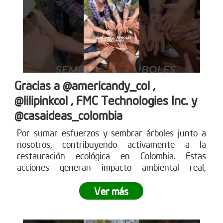
Gracias a @americandy_col ,
@lilipinkcol , FMC Technologies Inc. y
@casaideas_colombia
Por sumar esfuerzos y sembrar árboles junto a
nosotros, contribuyendo activamente a la
restauración ecológica en Colombia. Estas
acciones generan impacto ambiental real,
fortalecen los ecosistemas y demuestran cómo el
compromiso empresarial puede transformar el
Ver más
territorio.
¿Tu empresa también quiere ser parte
del cambio?
Conoce más en www.reddearboles.org