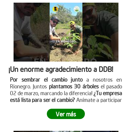
¡Un enorme agradecimiento a DDB!
Por sembrar el cambio junto
a nosotros en
Rionegro. Juntos
plantamos 30 árboles
el pasado
02 de marzo, marcando la diferencia!
¿Tu empresa
está lista para ser el cambio?
Anímate a participar
en nuestra próxima jornada de siembra. Para más
información sobre cómo puedes unirte, visita
Ver más
nuestro sitio web www.reddearboles.org