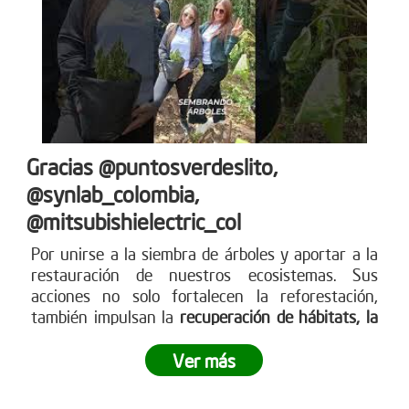
Gracias @puntosverdeslito,
@synlab_colombia,
@mitsubishielectric_col
Por unirse a la siembra de árboles y aportar a la
restauración de nuestros ecosistemas. Sus
acciones no solo fortalecen la reforestación,
también impulsan la
recuperación de hábitats, la
captura de CO? y la construcción de un futuro
más
sostenible para todos. Empresas como ustedes
Ver más
marcan la diferencia y nos inspiran a seguir
sembrando vida. Más en www.reddearboles.org