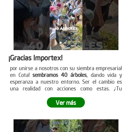
¡Gracias Importex!
por unirse a nosotros con su siembra empresarial
en Cota!
sembramos 40 árboles
, dando vida y
esperanza a nuestro entorno. Ser el cambio es
una realidad con acciones como estas. ¿Tu
empresa está lista para ser parte de este
movimiento verde? Descubre cómo en nuestra
Ver más
página web. ¡Conéctate ahora!
www.reddearboles.org