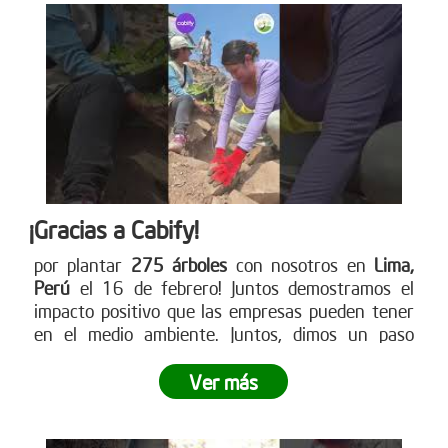
¡Gracias a Cabify!
por plantar
275 árboles
con nosotros en
Lima,
Perú
el 16 de febrero! Juntos demostramos el
impacto positivo que las empresas pueden tener
en el medio ambiente. Juntos, dimos un paso
gigante hacia la reforestación y demostramos lo
poderoso que es el trabajo en equipo.
¿Tu empresa
Ver más
está lista para ser parte del cambio?
No dejes
pasar la oportunidad de vivir una experiencia