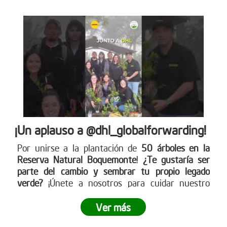
¡Un aplauso a @dhl_globalforwarding!
Por unirse a la plantación de
50 árboles en la
Reserva Natural Boquemonte
!
¿Te gustaría ser
parte del cambio y sembrar tu propio legado
verde?
¡Únete a nosotros para cuidar nuestro
planeta! Conoce más en nuestra página web
www.reddearboles.org
Ver más