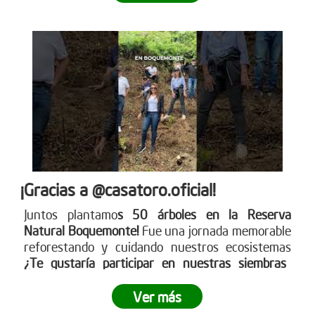
¡Gracias a @casatoro.oficial!
Juntos plantamo
s 50 árboles en la Reserva
Natural Boquemonte!
Fue una jornada memorable
reforestando y cuidando nuestros ecosistemas
¿Te gustaría participar en nuestras siembras
empresariales?
Ingresa a www.reddearboles.org
¡Unámonos por un futuro más verde!
Ver más