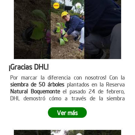
¡Gracias DHL!
Por marcar la diferencia con nosotros! Con la
siembra de 50 árboles
plantados en la Reserva
Natural Boquemonte
el pasado 24 de febrero,
DHL demostró cómo a través de la siembra
empresarial se puede dejar una huella
significativa en nuestro planeta.
¿Listo para dejar
Ver más
tu propia huella? Únete a este movimiento verde y
contribuye a un futuro más sostenible
. Visita
nuestra página web para más información sobre