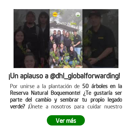
¡Un aplauso a @dhl_globalforwarding!
Por unirse a la plantación de
50 árboles en la
Reserva Natural Boquemonte
!
¿Te gustaría ser
parte del cambio y sembrar tu propio legado
verde?
¡Únete a nosotros para cuidar nuestro
planeta! Conoce más en nuestra página web
www.reddearboles.org
Ver más