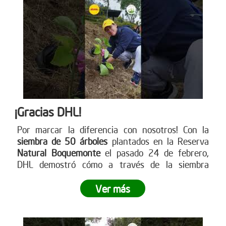
¡Gracias DHL!
Por marcar la diferencia con nosotros! Con la
siembra de 50 árboles
plantados en la Reserva
Natural Boquemonte
el pasado 24 de febrero,
DHL demostró cómo a través de la siembra
empresarial se puede dejar una huella
significativa en nuestro planeta.
¿Listo para dejar
Ver más
tu propia huella? Únete a este movimiento verde y
contribuye a un futuro más sostenible
. Visita
nuestra página web para más información sobre