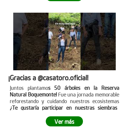
¡Gracias a @casatoro.oficial!
Juntos plantamo
s 50 árboles en la Reserva
Natural Boquemonte!
Fue una jornada memorable
reforestando y cuidando nuestros ecosistemas
¿Te gustaría participar en nuestras siembras
empresariales?
Ingresa a www.reddearboles.org
¡Unámonos por un futuro más verde!
Ver más