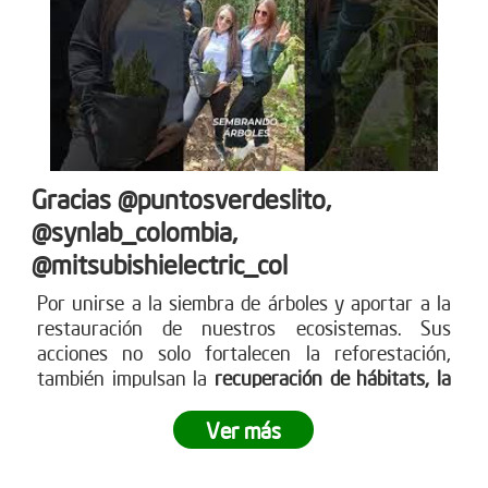
Gracias @puntosverdeslito,
@synlab_colombia,
@mitsubishielectric_col
Por unirse a la siembra de árboles y aportar a la
restauración de nuestros ecosistemas. Sus
acciones no solo fortalecen la reforestación,
también impulsan la
recuperación de hábitats, la
captura de CO? y la construcción de un futuro
más
sostenible para todos. Empresas como ustedes
Ver más
marcan la diferencia y nos inspiran a seguir
sembrando vida. Más en www.reddearboles.org