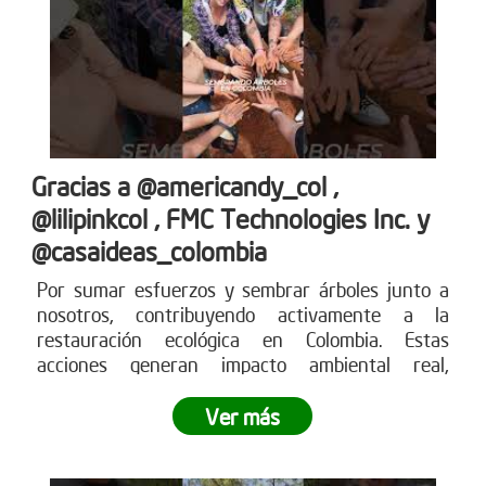
Gracias a @americandy_col ,
@lilipinkcol , FMC Technologies Inc. y
@casaideas_colombia
Por sumar esfuerzos y sembrar árboles junto a
nosotros, contribuyendo activamente a la
restauración ecológica en Colombia. Estas
acciones generan impacto ambiental real,
fortalecen los ecosistemas y demuestran cómo el
compromiso empresarial puede transformar el
Ver más
territorio.
¿Tu empresa también quiere ser parte
del cambio?
Conoce más en www.reddearboles.org