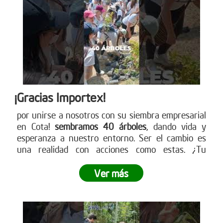
¡Gracias Importex!
por unirse a nosotros con su siembra empresarial
en Cota!
sembramos 40 árboles
, dando vida y
esperanza a nuestro entorno. Ser el cambio es
una realidad con acciones como estas. ¿Tu
empresa está lista para ser parte de este
movimiento verde? Descubre cómo en nuestra
Ver más
página web. ¡Conéctate ahora!
www.reddearboles.org