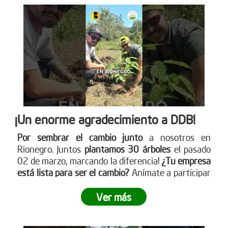
¡Un enorme agradecimiento a DDB!
Por sembrar el cambio junto
a nosotros en
Rionegro. Juntos
plantamos 30 árboles
el pasado
02 de marzo, marcando la diferencia!
¿Tu empresa
está lista para ser el cambio?
Anímate a participar
en nuestra próxima jornada de siembra. Para más
información sobre cómo puedes unirte, visita
Ver más
nuestro sitio web www.reddearboles.org