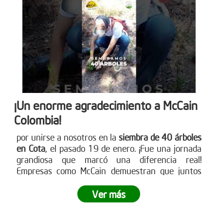
única de siembra empresarial. Conoce cómo en
www.reddearboles.org
¡Un enorme agradecimiento a McCain
Colombia!
por unirse a nosotros en la
siembra de 40 árboles
en Cota
, el pasado 19 de enero. ¡Fue una jornada
grandiosa que marcó una diferencia real!
Empresas como McCain demuestran que juntos
podemos crear impactos positivos en nuestro
entorno. ¿Tu empresa está lista para ser parte del
Ver más
cambio? Únete a nuestras siembras empresariales
y contribuye a la reforestación