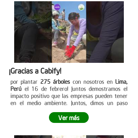
¡Gracias a Cabify!
por plantar
275 árboles
con nosotros en
Lima,
Perú
el 16 de febrero! Juntos demostramos el
impacto positivo que las empresas pueden tener
en el medio ambiente. Juntos, dimos un paso
gigante hacia la reforestación y demostramos lo
poderoso que es el trabajo en equipo.
¿Tu empresa
Ver más
está lista para ser parte del cambio?
No dejes
pasar la oportunidad de vivir una experiencia