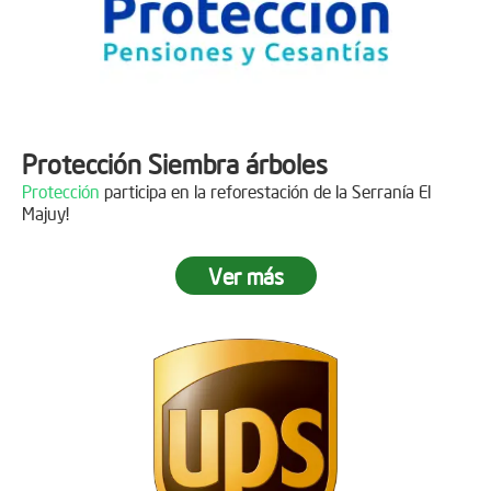
Protección Siembra árboles
Protección
participa en la reforestación de la Serranía El
Majuy!
Ver más
Descripción
Gracias a
DINISSAN
por plantar 400 árboles en el páramo de
Sumapaz