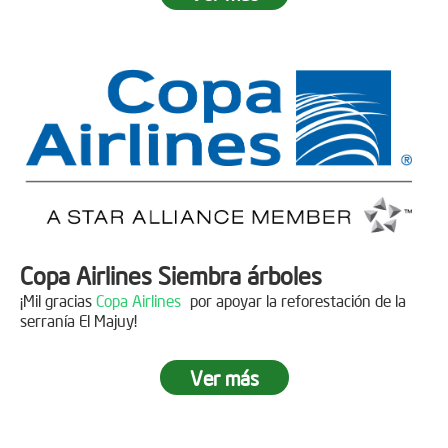
Fecha:
05 de Abril de 2019
Asistentes:
15 personas
Copa Airlines Siembra árboles
¡Mil gracias
Copa Airlines
por apoyar la reforestación de la
serranía El Majuy!
Ver más
Siembra en el Páramo Aguas Vivas
Descripción
Fecha:
15 de Junio de 2019