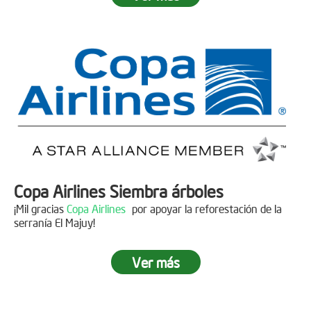
Fecha:
05 de Abril de 2019
Asistentes:
15 personas
Copa Airlines Siembra árboles
¡Mil gracias
Copa Airlines
por apoyar la reforestación de la
serranía El Majuy!
Ver más
Siembra en el Páramo Aguas Vivas
Descripción
Fecha:
15 de Junio de 2019