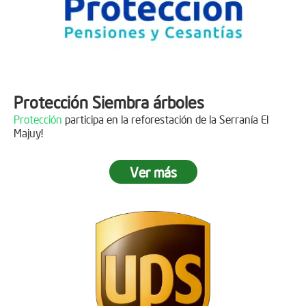
Protección Siembra árboles
Protección
participa en la reforestación de la Serranía El
Majuy!
Ver más
Descripción
Gracias a
DINISSAN
por plantar 400 árboles en el páramo de
Sumapaz