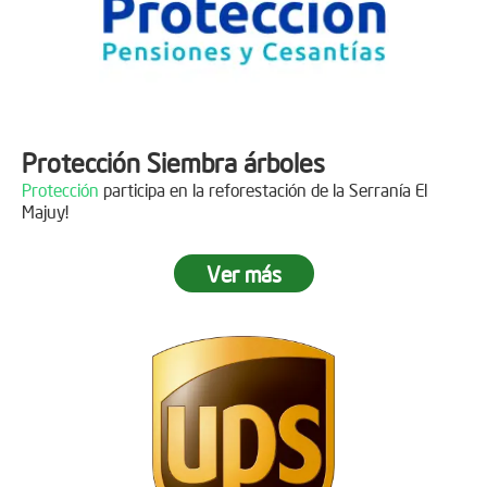
Protección Siembra árboles
Protección
participa en la reforestación de la Serranía El
Majuy!
Ver más
Descripción
Gracias a
DINISSAN
por plantar 400 árboles en el páramo de
Sumapaz