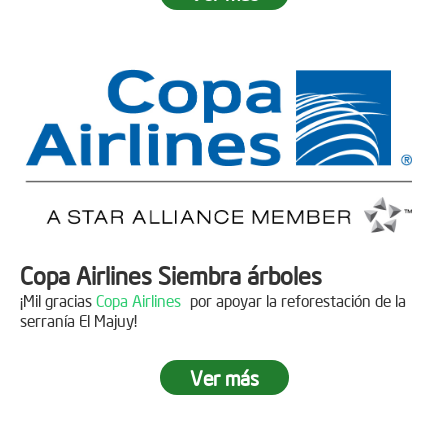
Fecha:
05 de Abril de 2019
Asistentes:
15 personas
Copa Airlines Siembra árboles
¡Mil gracias
Copa Airlines
por apoyar la reforestación de la
serranía El Majuy!
Ver más
Siembra en el Páramo Aguas Vivas
Descripción
Fecha:
15 de Junio de 2019