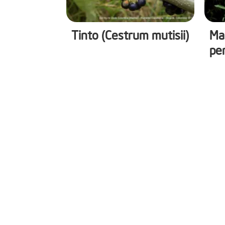
Tinto (Cestrum mutisii)
Man
pe