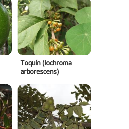
Toquín (Iochroma
arborescens)