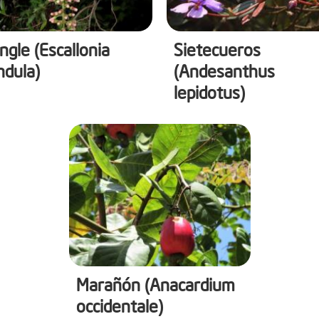
gle (Escallonia
Sietecueros
ndula)
(Andesanthus
lepidotus)
Marañón (Anacardium
occidentale)