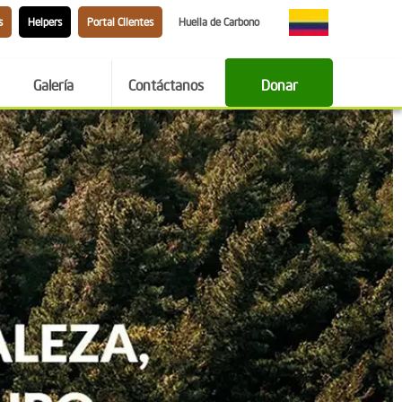
s
Helpers
Portal Clientes
Huella de Carbono
Galería
Contáctanos
Donar