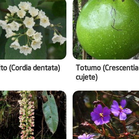
to (Cordia dentata)
Totumo (Crescentia
cujete)