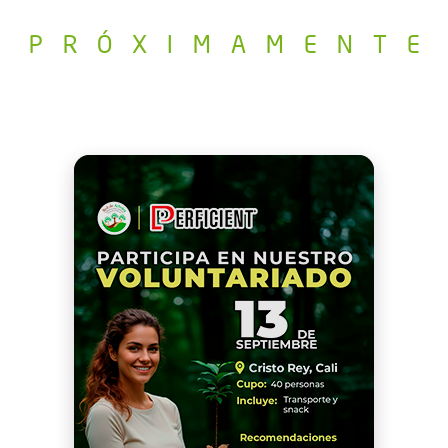
P R Ó X I M A M E N T E