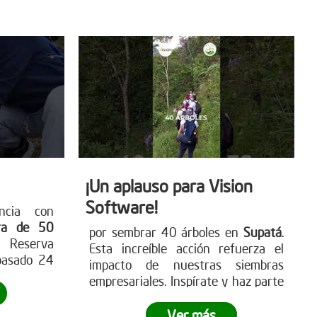
 únete al
detener la deforestación. Más en
www.reddearboles.org
¡Un aplauso para Vision
Software!
ncia con
ra de 50
por sembrar 40 árboles en
Supatá
.
 Reserva
Esta increíble acción refuerza el
pasado 24
impacto de nuestras siembras
ró cómo a
empresariales. Inspírate y haz parte
esarial se
de
esta iniciativa verde con tu
nificativa
empresa
. Visita nuestra página web
Ver más