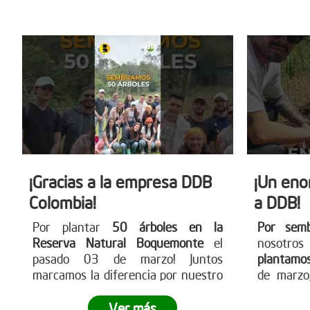
más en
por un futuro más verde!
www.redd
¡Gracias a la empresa DDB
¡Un eno
Colombia!
a DDB!
Por plantar
50 árboles en la
Por sem
Reserva Natural Boquemonte
el
nosotro
pasado 03 de marzo! Juntos
plantamo
marcamos la diferencia por nuestro
de marzo,
planeta.
¿Quieres ser parte del
¿Tu empre
cambio?
Visita nuestra página web
cambio?
Ver más