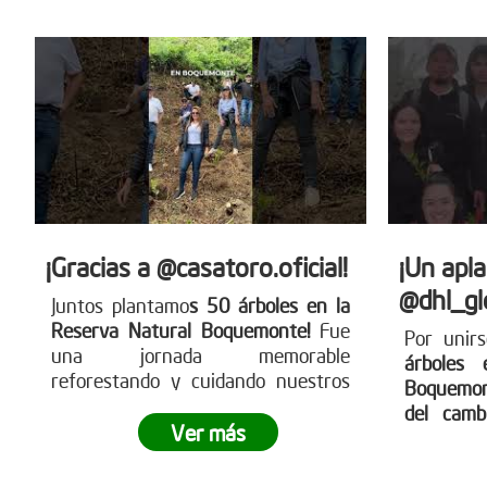
compromiso empresarial puede
transformar el territorio.
¿Tu
empresa también quiere ser parte
del cambio?
Conoce más en
www.reddearboles.org
¡Gracias a @casatoro.oficial!
¡Un apl
@dhl_gl
Juntos plantamo
s 50 árboles en la
Reserva Natural Boquemonte!
Fue
Por unir
una jornada memorable
árboles 
reforestando y cuidando nuestros
Boquemo
ecosistemas
¿Te gustaría participar
del camb
en nuestras siembras
Ver más
legado v
empresariales?
Ingresa a
para cuid
www.reddearboles.org ¡Unámonos