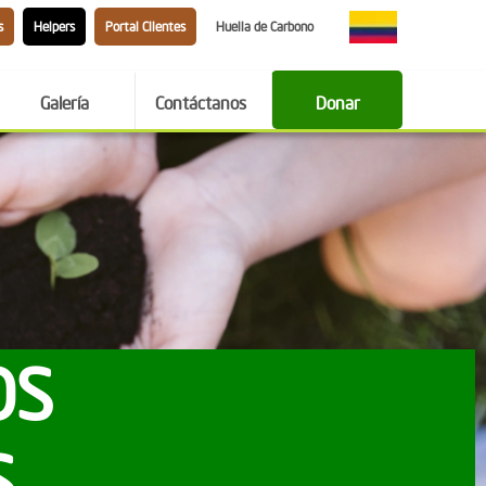
s
Helpers
Portal Clientes
Huella de Carbono
Galería
Contáctanos
Donar
OS
S