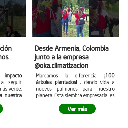
ción
Desde Armenia, Colombia
mos
junto a la empresa
@oka.climatizacion
 impacto
Marcamos la diferencia:
¡100
a seguir
árboles plantados!
, dando vida a
más verde.
nuevos pulmones para nuestro
sa nuestra
planeta. Esta siembra empresarial es
nuestras
un paso hacia un futuro más verde
 y deja tu
y sostenible.
¿Tu empresa está lista
Ver más
ómo puedes
para ser parte del cambio?
tra página
g