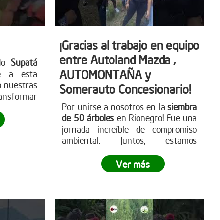
¡Gracias al trabajo en equipo
entre Autoland Mazda ,
ado
Supatá
AUTOMONTAÑA y
e a esta
o nuestras
Somerauto Concesionario!
nsformar
Por unirse a nosotros en la
siembra
de 50 árboles
en Rionegro! Fue una
jornada increíble de compromiso
ambiental. Juntos, estamos
marcando la diferencia y llevando a
cabo una reforestación impactante
.
Ver más
¿Te sumas a este movimiento
verde?