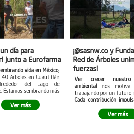
 un día para
¡@sasnw.co y Funda
r! Junto a Eurofarma
Red de Árboles uni
fuerzas!
sembrando vida en México
,
 40 árboles en Cuautitlán
Ver crecer nuestro
 alrededor del Lago de
ambiental
nos motiva 
e. Estamos sembrando más
trabajando por un futuro 
les; sembramos futuro,
Cada contribución impul
ad y esperanza para
Ver más
causa
. Participa en 
planeta.
¿Te gustaría ser
jornadas de reforestación
Ver más
esta revolución verde?
huella. Aprende sobre c
ser parte visitando nues
web www.reddearboles.or