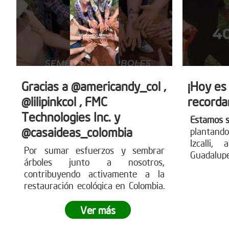
Gracias a @americandy_col ,
¡Hoy es
@lilipinkcol , FMC
recorda
Technologies Inc. y
Estamos 
@casaideas_colombia
plantando
Izcalli,
Por sumar esfuerzos y sembrar
Guadalup
árboles junto a nosotros,
que árbo
contribuyendo activamente a la
comunid
restauración ecológica en Colombia.
nuestro 
Estas acciones generan impacto
parte de 
ambiental real, fortalecen los
Ver más
ecosistemas y demuestran cómo el