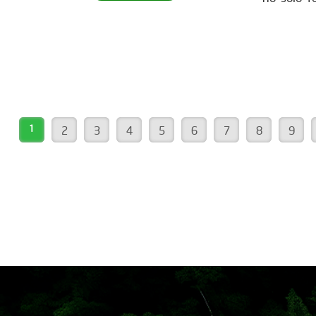
para ser parte de este movimiento
también 
verde? Descubre cómo en nuestra
de hábita
página web. ¡Conéctate ahora!
construc
www.reddearboles.org
sostenib
como uste
nos insp
vida. Más
1
2
3
4
5
6
7
8
9