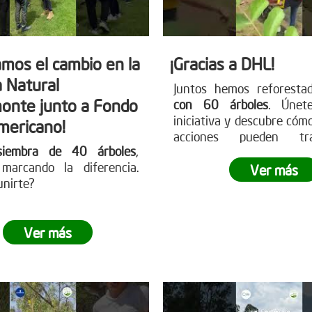
mos el cambio en la
¡Gracias a DHL!
 Natural
Juntos hemos reforest
onte junto a Fondo
con 60 árboles
. Únet
iniciativa y descubre cóm
mericano!
acciones pueden tra
siembra de 40 árboles
,
nuestro entorno.
marcando la diferencia.
Ver más
unirte?
Ver más