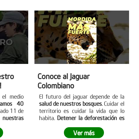
stro
Conoce al Jaguar
!
Colombiano
 el medio
El futuro del jaguar depende de la
ramos 40
salud de nuestros bosques
. Cuidar el
sado 11 de
territorio es cuidar la vida que lo
a nuestras
habita.
Detener la deforestación es
ta nuestra
una acción urgente
y necesaria.
boles.org
Comenta “YO” si quieres ayudar a
Ver más