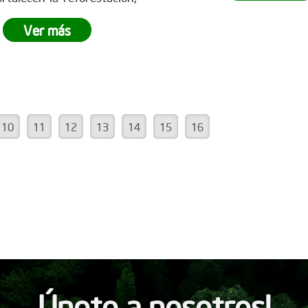
la reforestación y demo
impulsan la
recuperación
poderoso que es el t
ts, la captura de CO? y la
Ver más
equipo.
¿Tu empresa está 
ción de un futuro
más
ser parte del cambio?
No d
le para todos. Empresas
la oportunidad de v
des marcan la diferencia y
experiencia única de
iran a seguir sembrando
empresarial. Conoce
 en www.reddearboles.org
www.reddearboles.org
10
11
12
13
14
15
16
Únete a nosotros!