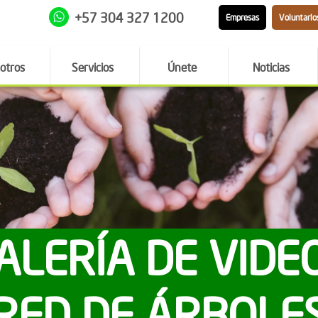
+57 304 327 1200
Empresas
Voluntario
otros
Servicios
Únete
Noticias
ALERÍA DE VIDE
RED DE ÁRBOLE