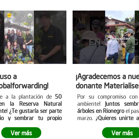
auso a
¡Agradecemos a nue
obalforwarding!
donante Materialise
se a la plantación de
50
Por su compromiso con
en la Reserva Natural
ambiente!
Juntos semb
nte
!
¿Te gustaría ser parte
árboles en Rionegro
el pa
io y sembrar tu propio
marzo.
¿Quieres unirte 
erde?
¡Únete a nosotros
próximas acciones?
¡Visi
ar nuestro planeta! Conoce
página web www.reddear
Ver más
Ver más