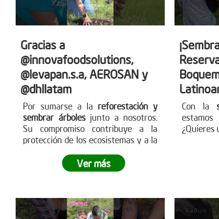
Gracias a
¡Sembra
@innovafoodsolutions,
Reserva
@levapan.s.a, AEROSAN y
Boquem
@dhllatam
Latinoa
Por sumarse a la
reforestación y
Con la
sembrar árboles
junto a nosotros.
estamos 
Su compromiso contribuye a la
¿Quieres 
protección de los ecosistemas y a la
construcción de un futuro más
sostenible para todos.
Sigamos
Ver más
sembrando juntos y haciendo crecer
el impacto
.