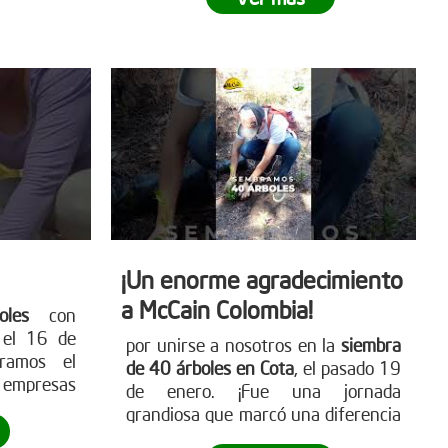
isto para
para más detalles
ete a este
www.reddearboles.org
ibuye a un
e
. Visita
para más
mo puedes
les.org
¡Un enorme agradecimiento
a McCain Colombia!
les
con
ú
el 16 de
por unirse a nosotros en la
siembra
tramos el
de 40 árboles en Cota
, el pasado 19
s empresas
de enero. ¡Fue una jornada
 ambiente.
grandiosa que marcó una diferencia
ante hacia
real! Empresas como McCain