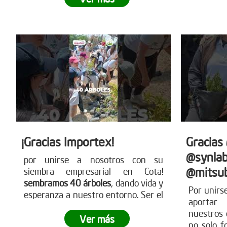
para más detalles
nuestra
www.reddearboles.org
siembra.
sobre có
nues
www.redd
¡Gracias Importex!
Gracias
@synlab
por unirse a nosotros con su
@mitsub
siembra empresarial en Cota!
sembramos 40 árboles
, dando vida y
Por unirs
esperanza a nuestro entorno. Ser el
aportar
cambio es una realidad con acciones
nuestros 
como estas. ¿Tu empresa está lista
Ver más
no solo f