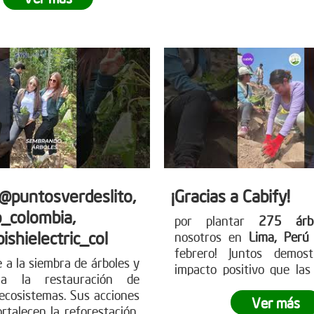
en nuestro planeta.
¿L
 próxima jornada de
dejar tu propia huella? Ún
 Para más información
movimiento verde y contr
mo puedes unirte, visita
futuro más sostenibl
tro sitio web
nuestra página web 
earboles.org
información sobre có
participar. www.reddearbo
 @puntosverdeslito,
¡Gracias a Cabify!
_colombia,
por plantar
275 árbo
ishielectric_col
nosotros en
Lima, Per
febrero! Juntos demos
e a la siembra de árboles y
impacto positivo que la
 a la restauración de
pueden tener en el medio
ecosistemas. Sus acciones
Juntos, dimos un paso gig
Ver más
ortalecen la reforestación,