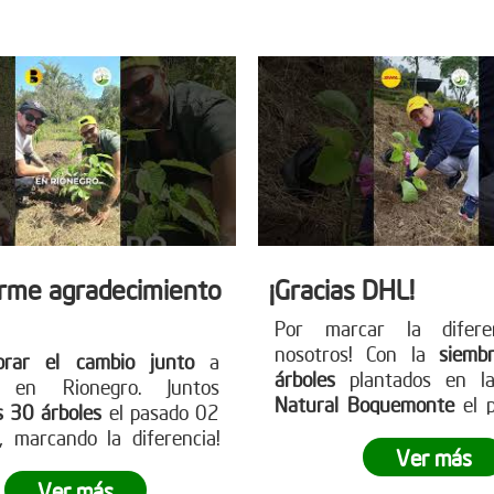
 nuestra página web
para más información y
earboles.org
cambio!
rme agradecimiento
¡Gracias DHL!
Por marcar la difere
nosotros! Con la
siemb
brar el cambio junto
a
árboles
plantados en la
s en Rionegro. Juntos
Natural Boquemonte
el 
s 30 árboles
el pasado 02
de febrero, DHL demost
 marcando la diferencia!
través de la siembra empr
Ver más
sa está lista para ser el
puede dejar una huella sig
Anímate a participar en
Ver más