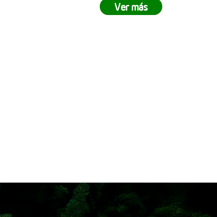
stramos lo
demuestran que juntos podemos
Ver más
rabajo en
crear impactos positivos en nuestro
lista para
entorno. ¿Tu empresa está lista
ejes pasar
para ser parte del cambio? Únete a
ivir una
nuestras siembras empresariales y
 siembra
contribuye a la reforestación
 cómo en