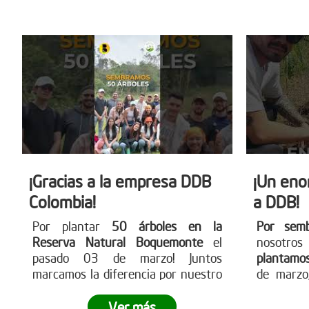
más en
por un futuro más verde!
www.redd
¡Gracias a la empresa DDB
¡Un eno
Colombia!
a DDB!
Por plantar
50 árboles en la
Por sem
Reserva Natural Boquemonte
el
nosotro
pasado 03 de marzo! Juntos
plantamo
marcamos la diferencia por nuestro
de marzo,
planeta.
¿Quieres ser parte del
¿Tu empre
cambio?
Visita nuestra página web
cambio?
Ver más