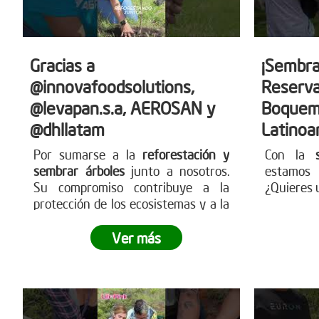
Gracias a
¡Sembra
@innovafoodsolutions,
Reserva
@levapan.s.a, AEROSAN y
Boquem
@dhllatam
Latinoa
Por sumarse a la
reforestación y
Con la
sembrar árboles
junto a nosotros.
estamos 
Su compromiso contribuye a la
¿Quieres 
protección de los ecosistemas y a la
construcción de un futuro más
sostenible para todos.
Sigamos
Ver más
sembrando juntos y haciendo crecer
el impacto
.