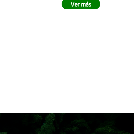
stramos lo
demuestran que juntos podemos
Ver más
rabajo en
crear impactos positivos en nuestro
lista para
entorno. ¿Tu empresa está lista
ejes pasar
para ser parte del cambio? Únete a
ivir una
nuestras siembras empresariales y
 siembra
contribuye a la reforestación
 cómo en