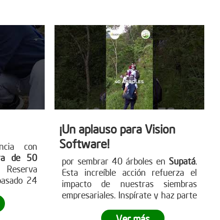
 únete al
detener la deforestación. Más en
www.reddearboles.org
¡Un aplauso para Vision
Software!
ncia con
ra de 50
por sembrar 40 árboles en
Supatá
.
 Reserva
Esta increíble acción refuerza el
pasado 24
impacto de nuestras siembras
ró cómo a
empresariales. Inspírate y haz parte
esarial se
de
esta iniciativa verde con tu
nificativa
empresa
. Visita nuestra página web
Ver más