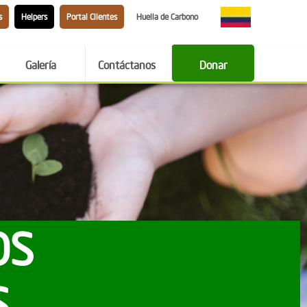
s
Helpers
Portal Clientes
Huella de Carbono
Galería
Contáctanos
Donar
OS
S