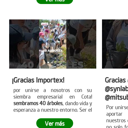
para más detalles
nuestra
www.reddearboles.org
siembra.
sobre có
nues
www.redd
¡Gracias Importex!
Gracias
@synlab
por unirse a nosotros con su
@mitsub
siembra empresarial en Cota!
sembramos 40 árboles
, dando vida y
Por unirs
esperanza a nuestro entorno. Ser el
aportar
cambio es una realidad con acciones
nuestros 
como estas. ¿Tu empresa está lista
Ver más
no solo f