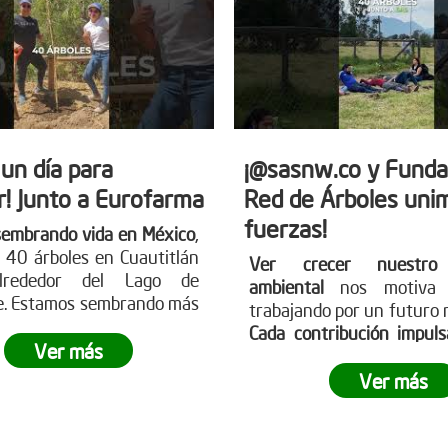
 un día para
¡@sasnw.co y Funda
r! Junto a Eurofarma
Red de Árboles uni
fuerzas!
sembrando vida en México
,
 40 árboles en Cuautitlán
Ver crecer nuestro
 alrededor del Lago de
ambiental
nos motiva 
e. Estamos sembrando más
trabajando por un futuro 
les; sembramos futuro,
Cada contribución impul
ad y esperanza para
Ver más
causa
. Participa en 
planeta.
¿Te gustaría ser
jornadas de reforestación
Ver más
esta revolución verde?
huella. Aprende sobre c
ser parte visitando nues
web www.reddearboles.or