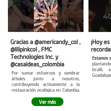
Gracias a @americandy_col ,
¡Hoy es
@lilipinkcol , FMC
recorda
Technologies Inc. y
Estamos 
@casaideas_colombia
plantando
Izcalli,
Por sumar esfuerzos y sembrar
Guadalup
árboles junto a nosotros,
que árbo
contribuyendo activamente a la
comunid
restauración ecológica en Colombia.
nuestro 
Estas acciones generan impacto
parte de 
ambiental real, fortalecen los
Ver más
ecosistemas y demuestran cómo el