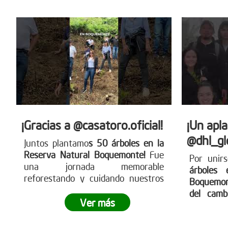
compromiso empresarial puede
transformar el territorio.
¿Tu
empresa también quiere ser parte
del cambio?
Conoce más en
www.reddearboles.org
¡Gracias a @casatoro.oficial!
¡Un apl
@dhl_gl
Juntos plantamo
s 50 árboles en la
Reserva Natural Boquemonte!
Fue
Por unir
una jornada memorable
árboles 
reforestando y cuidando nuestros
Boquemo
ecosistemas
¿Te gustaría participar
del camb
en nuestras siembras
Ver más
legado v
empresariales?
Ingresa a
para cuid
www.reddearboles.org ¡Unámonos