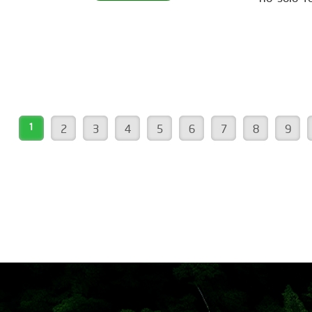
para ser parte de este movimiento
también 
verde? Descubre cómo en nuestra
de hábita
página web. ¡Conéctate ahora!
construc
www.reddearboles.org
sostenib
como uste
nos insp
vida. Más
1
2
3
4
5
6
7
8
9