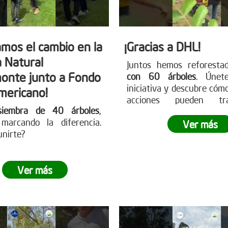
mos el cambio en la
¡Gracias a DHL!
 Natural
Juntos hemos reforest
onte junto a Fondo
con 60 árboles
. Únet
iniciativa y descubre cóm
mericano!
acciones pueden tra
siembra de 40 árboles
,
nuestro entorno.
marcando la diferencia.
Ver más
unirte?
Ver más