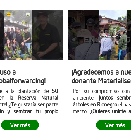
auso a
¡Agradecemos a nue
obalforwarding!
donante Materialise
se a la plantación de
50
Por su compromiso con
en la Reserva Natural
ambiente!
Juntos semb
nte
!
¿Te gustaría ser parte
árboles en Rionegro
el pa
io y sembrar tu propio
marzo.
¿Quieres unirte 
erde?
¡Únete a nosotros
próximas acciones?
¡Visi
ar nuestro planeta! Conoce
página web www.reddear
Ver más
Ver más