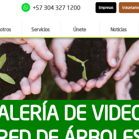
+57 304 327 1200
Empresas
Voluntario
otros
Servicios
Únete
Noticias
ALERÍA DE VIDE
RED DE ÁRBOLE