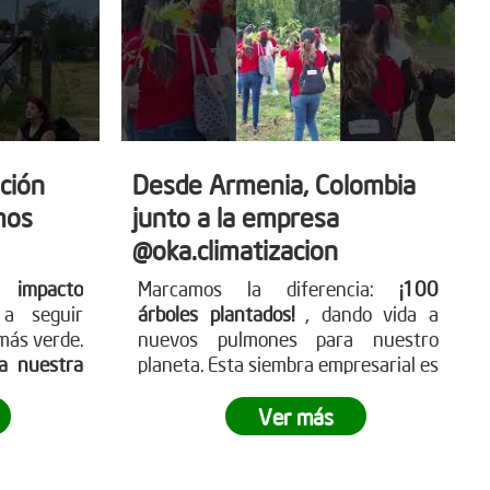
ción
Desde Armenia, Colombia
mos
junto a la empresa
@oka.climatizacion
 impacto
Marcamos la diferencia:
¡100
a seguir
árboles plantados!
, dando vida a
más verde.
nuevos pulmones para nuestro
sa nuestra
planeta. Esta siembra empresarial es
nuestras
un paso hacia un futuro más verde
 y deja tu
y sostenible.
¿Tu empresa está lista
Ver más
ómo puedes
para ser parte del cambio?
tra página
g