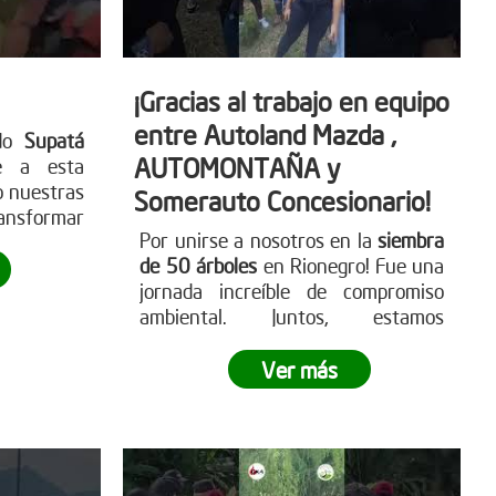
¡Gracias al trabajo en equipo
entre Autoland Mazda ,
ado
Supatá
AUTOMONTAÑA y
e a esta
o nuestras
Somerauto Concesionario!
nsformar
Por unirse a nosotros en la
siembra
de 50 árboles
en Rionegro! Fue una
jornada increíble de compromiso
ambiental. Juntos, estamos
marcando la diferencia y llevando a
cabo una reforestación impactante
.
Ver más
¿Te sumas a este movimiento
verde?