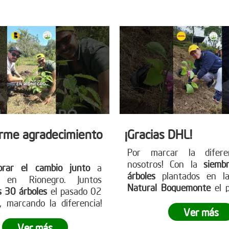
 nuestra página web
para más información y
earboles.org
cambio!
rme agradecimiento
¡Gracias DHL!
Por marcar la difere
nosotros! Con la
siemb
brar el cambio junto
a
árboles
plantados en la
s en Rionegro. Juntos
Natural Boquemonte
el 
s 30 árboles
el pasado 02
de febrero, DHL demost
 marcando la diferencia!
través de la siembra empr
Ver más
sa está lista para ser el
puede dejar una huella sig
Anímate a participar en
Ver más