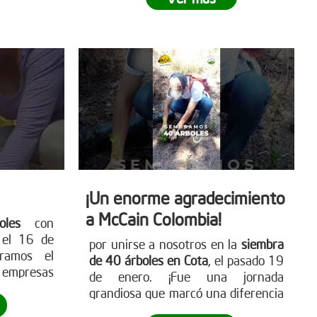
isto para
para más detalles
ete a este
www.reddearboles.org
ibuye a un
e
. Visita
para más
mo puedes
les.org
¡Un enorme agradecimiento
a McCain Colombia!
les
con
ú
el 16 de
por unirse a nosotros en la
siembra
tramos el
de 40 árboles en Cota
, el pasado 19
s empresas
de enero. ¡Fue una jornada
 ambiente.
grandiosa que marcó una diferencia
ante hacia
real! Empresas como McCain