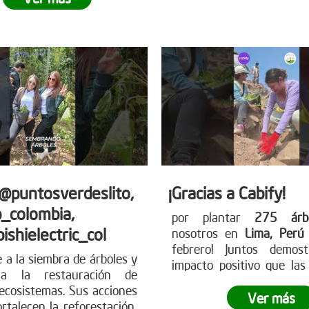
en nuestro planeta.
¿L
 próxima jornada de
dejar tu propia huella? Ún
 Para más información
movimiento verde y contr
mo puedes unirte, visita
futuro más sostenibl
tro sitio web
nuestra página web 
earboles.org
información sobre có
participar. www.reddearbo
 @puntosverdeslito,
¡Gracias a Cabify!
_colombia,
por plantar
275 árbo
ishielectric_col
nosotros en
Lima, Per
febrero! Juntos demos
e a la siembra de árboles y
impacto positivo que la
 a la restauración de
pueden tener en el medio
ecosistemas. Sus acciones
Juntos, dimos un paso gig
Ver más
ortalecen la reforestación,