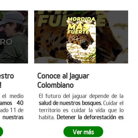
stro
Conoce al Jaguar
!
Colombiano
 el medio
El futuro del jaguar depende de la
ramos 40
salud de nuestros bosques
. Cuidar el
sado 11 de
territorio es cuidar la vida que lo
a nuestras
habita.
Detener la deforestación es
ta nuestra
una acción urgente
y necesaria.
boles.org
Comenta “YO” si quieres ayudar a
Ver más