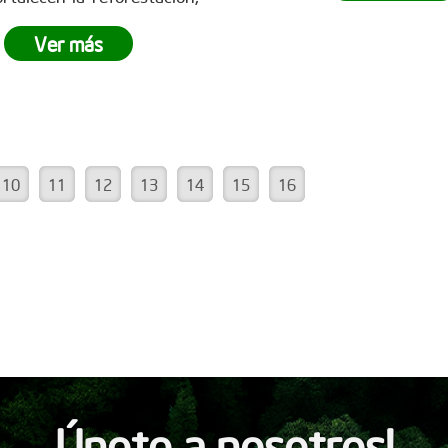
la reforestación y demo
impulsan la
recuperación
poderoso que es el t
ts, la captura de CO? y la
Ver más
equipo.
¿Tu empresa está 
ción de un futuro
más
ser parte del cambio?
No d
le para todos. Empresas
la oportunidad de v
des marcan la diferencia y
experiencia única de
iran a seguir sembrando
empresarial. Conoce
 en www.reddearboles.org
www.reddearboles.org
10
11
12
13
14
15
16
Únete a nosotros!