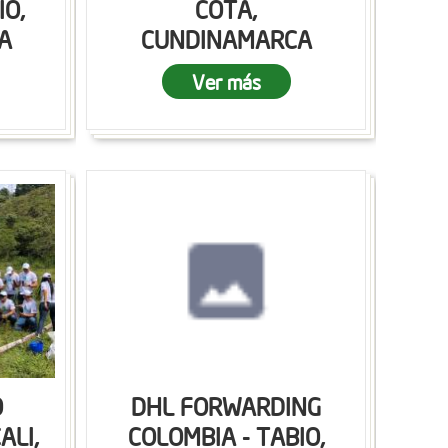
IO,
COTA,
A
CUNDINAMARCA
Ver más
O
DHL FORWARDING
ALI,
COLOMBIA - TABIO,