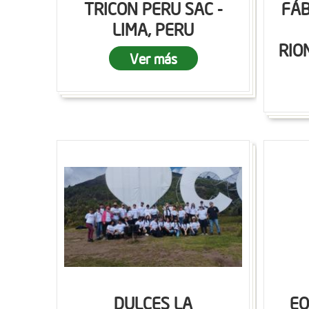
TRICON PERU SAC -
FÁB
LIMA, PERU
RIO
Ver más
DULCES LA
EQ