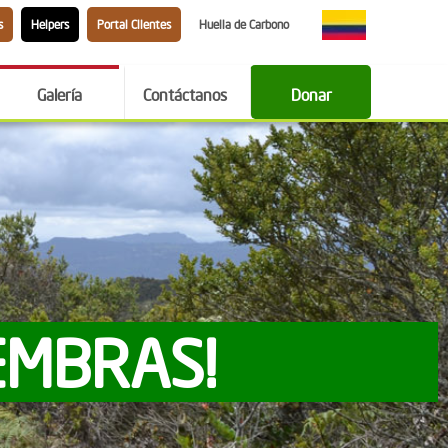
s
Helpers
Portal Clientes
Huella de Carbono
Galería
Contáctanos
Donar
EMBRAS!