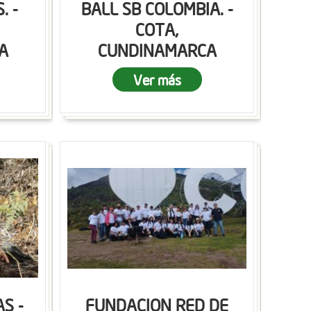
. -
BALL SB COLOMBIA. -
COTA,
A
CUNDINAMARCA
Ver más
S -
FUNDACION RED DE