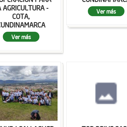
A AGRICULTURA -
Ver más
COTA,
CUNDINAMARCA
Ver más