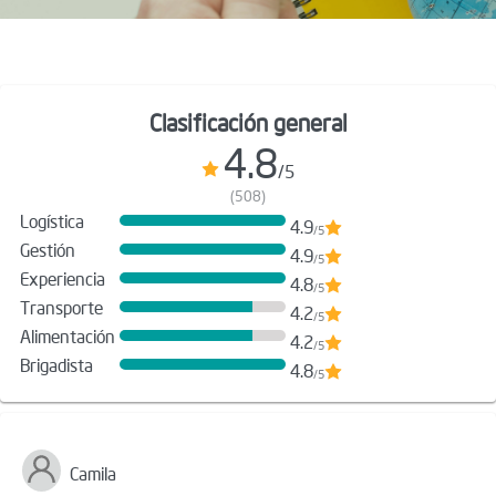
Clasificación general
4.8
/5
(508)
Logística
4.9
/5
Gestión
4.9
/5
Experiencia
4.8
/5
Transporte
4.2
/5
Alimentación
4.2
/5
Brigadista
4.8
/5
Camila