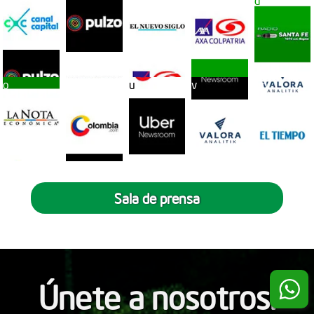
cc
pl
s
co
d
o
po
u
v
tm
Sala de prensa
Únete a nosotros!