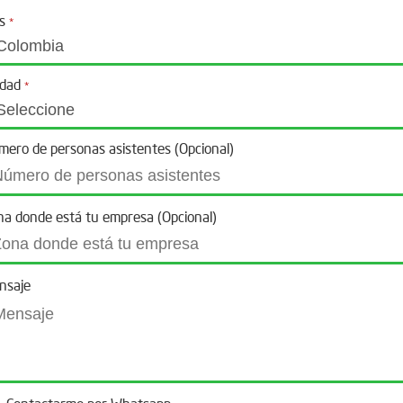
ís
*
udad
*
mero de personas asistentes (Opcional)
na donde está tu empresa (Opcional)
nsaje
Contactarme por Whatsapp