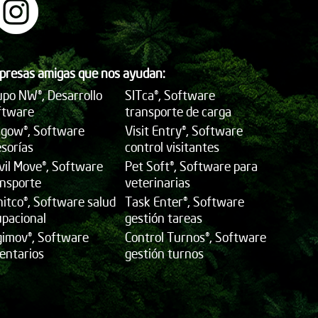
presas amigas que nos ayudan:
po NW®, Desarrollo
SITca®, Software
ftware
transporte de carga
ngow®, Software
Visit Entry®, Software
sorías
control visitantes
vil Move®, Software
Pet Soft®, Software para
ansporte
veterinarias
itco®, Software salud
Task Enter®, Software
upacional
gestión tareas
gimov®, Software
Control Turnos®, Software
entarios
gestión turnos