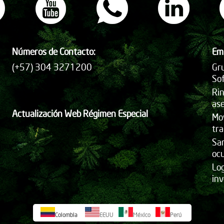
Números de Contacto:
Em
(+57) 304 3271200
Gru
So
Ri
ase
Actualización Web Régimen Especial
Mo
tr
San
oc
Lo
inv
Colombia
EEUU
México
Perú