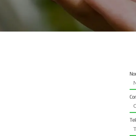
No
Co
Te