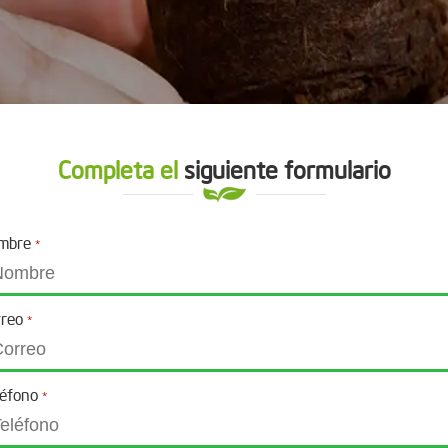
Completa el
siguiente formulario
mbre
*
rreo
*
léfono
*