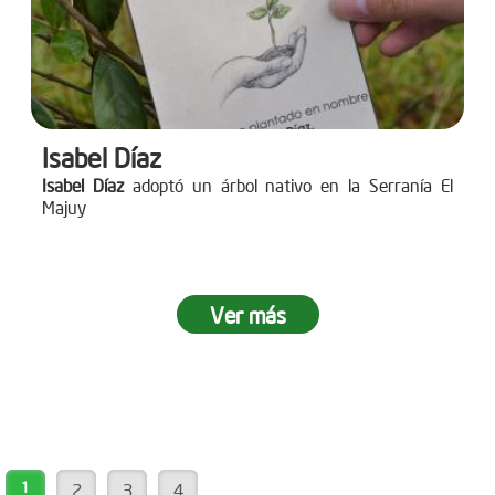
Isabel Díaz
Isabel Díaz
adoptó un árbol nativo en la Serranía El
Majuy
Ver más
1
2
3
4