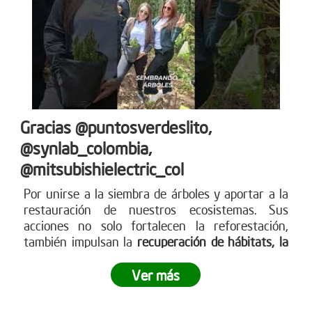
Gracias @puntosverdeslito,
@synlab_colombia,
@mitsubishielectric_col
Por unirse a la siembra de árboles y aportar a la
restauración de nuestros ecosistemas. Sus
acciones no solo fortalecen la reforestación,
también impulsan la
recuperación de hábitats, la
captura de CO? y la construcción de un futuro
más
sostenible para todos. Empresas como ustedes
Ver más
marcan la diferencia y nos inspiran a seguir
sembrando vida. Más en www.reddearboles.org