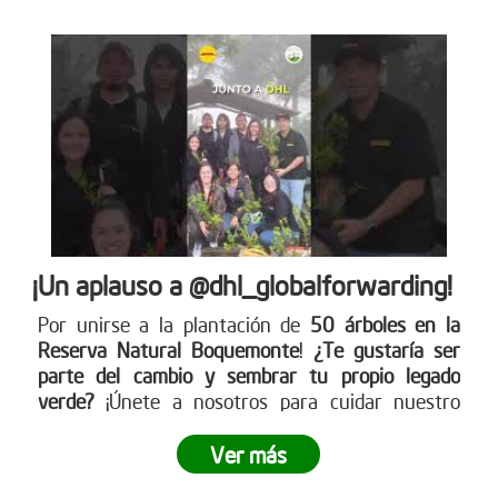
¡Un aplauso a @dhl_globalforwarding!
Por unirse a la plantación de
50 árboles en la
Reserva Natural Boquemonte
!
¿Te gustaría ser
parte del cambio y sembrar tu propio legado
verde?
¡Únete a nosotros para cuidar nuestro
planeta! Conoce más en nuestra página web
www.reddearboles.org
Ver más