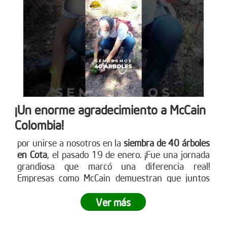
única de siembra empresarial. Conoce cómo en
www.reddearboles.org
¡Un enorme agradecimiento a McCain
Colombia!
por unirse a nosotros en la
siembra de 40 árboles
en Cota
, el pasado 19 de enero. ¡Fue una jornada
grandiosa que marcó una diferencia real!
Empresas como McCain demuestran que juntos
podemos crear impactos positivos en nuestro
entorno. ¿Tu empresa está lista para ser parte del
Ver más
cambio? Únete a nuestras siembras empresariales
y contribuye a la reforestación