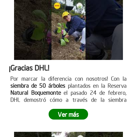
¡Gracias DHL!
Por marcar la diferencia con nosotros! Con la
siembra de 50 árboles
plantados en la Reserva
Natural Boquemonte
el pasado 24 de febrero,
DHL demostró cómo a través de la siembra
empresarial se puede dejar una huella
significativa en nuestro planeta.
¿Listo para dejar
Ver más
tu propia huella? Únete a este movimiento verde y
contribuye a un futuro más sostenible
. Visita
nuestra página web para más información sobre