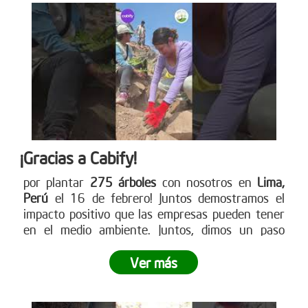
¡Gracias a Cabify!
por plantar
275 árboles
con nosotros en
Lima,
Perú
el 16 de febrero! Juntos demostramos el
impacto positivo que las empresas pueden tener
en el medio ambiente. Juntos, dimos un paso
gigante hacia la reforestación y demostramos lo
poderoso que es el trabajo en equipo.
¿Tu empresa
Ver más
está lista para ser parte del cambio?
No dejes
pasar la oportunidad de vivir una experiencia