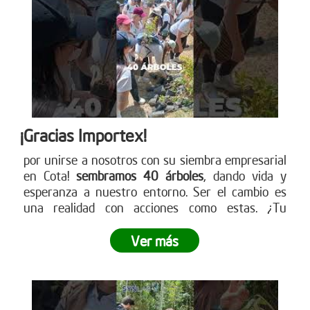
¡Gracias Importex!
por unirse a nosotros con su siembra empresarial
en Cota!
sembramos 40 árboles
, dando vida y
esperanza a nuestro entorno. Ser el cambio es
una realidad con acciones como estas. ¿Tu
empresa está lista para ser parte de este
movimiento verde? Descubre cómo en nuestra
Ver más
página web. ¡Conéctate ahora!
www.reddearboles.org