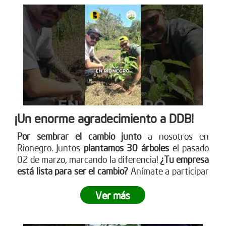
¡Un enorme agradecimiento a DDB!
Por sembrar el cambio junto
a nosotros en
Rionegro. Juntos
plantamos 30 árboles
el pasado
02 de marzo, marcando la diferencia!
¿Tu empresa
está lista para ser el cambio?
Anímate a participar
en nuestra próxima jornada de siembra. Para más
información sobre cómo puedes unirte, visita
Ver más
nuestro sitio web www.reddearboles.org