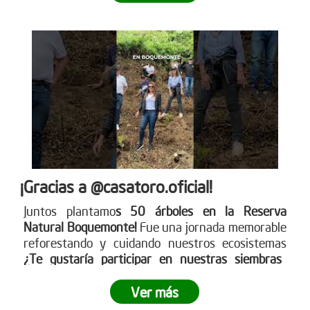
¡Gracias a @casatoro.oficial!
Juntos plantamo
s 50 árboles en la Reserva
Natural Boquemonte!
Fue una jornada memorable
reforestando y cuidando nuestros ecosistemas
¿Te gustaría participar en nuestras siembras
empresariales?
Ingresa a www.reddearboles.org
¡Unámonos por un futuro más verde!
Ver más