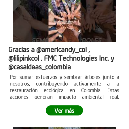
Gracias a @americandy_col ,
@lilipinkcol , FMC Technologies Inc. y
@casaideas_colombia
Por sumar esfuerzos y sembrar árboles junto a
nosotros, contribuyendo activamente a la
restauración ecológica en Colombia. Estas
acciones generan impacto ambiental real,
fortalecen los ecosistemas y demuestran cómo el
compromiso empresarial puede transformar el
Ver más
territorio.
¿Tu empresa también quiere ser parte
del cambio?
Conoce más en www.reddearboles.org