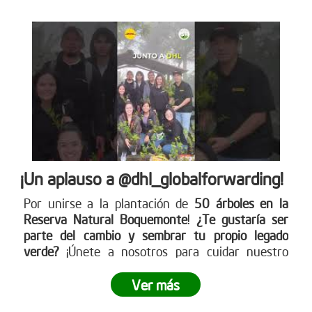
¡Un aplauso a @dhl_globalforwarding!
Por unirse a la plantación de
50 árboles en la
Reserva Natural Boquemonte
!
¿Te gustaría ser
parte del cambio y sembrar tu propio legado
verde?
¡Únete a nosotros para cuidar nuestro
planeta! Conoce más en nuestra página web
www.reddearboles.org
Ver más