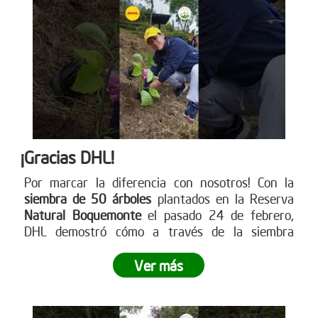
¡Gracias DHL!
Por marcar la diferencia con nosotros! Con la
siembra de 50 árboles
plantados en la Reserva
Natural Boquemonte
el pasado 24 de febrero,
DHL demostró cómo a través de la siembra
empresarial se puede dejar una huella
significativa en nuestro planeta.
¿Listo para dejar
Ver más
tu propia huella? Únete a este movimiento verde y
contribuye a un futuro más sostenible
. Visita
nuestra página web para más información sobre