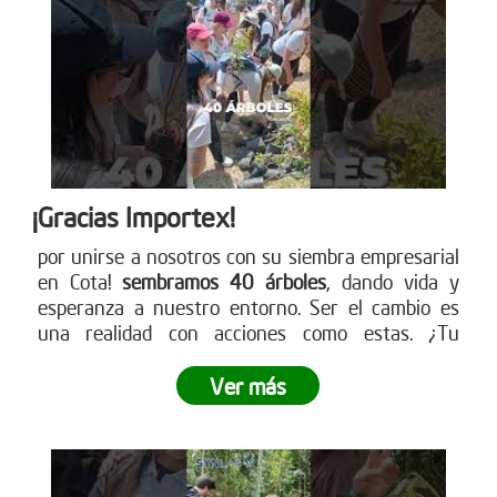
¡Gracias Importex!
por unirse a nosotros con su siembra empresarial
en Cota!
sembramos 40 árboles
, dando vida y
esperanza a nuestro entorno. Ser el cambio es
una realidad con acciones como estas. ¿Tu
empresa está lista para ser parte de este
movimiento verde? Descubre cómo en nuestra
Ver más
página web. ¡Conéctate ahora!
www.reddearboles.org