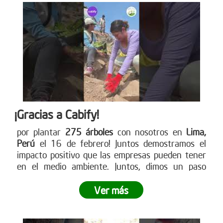
¡Gracias a Cabify!
por plantar
275 árboles
con nosotros en
Lima,
Perú
el 16 de febrero! Juntos demostramos el
impacto positivo que las empresas pueden tener
en el medio ambiente. Juntos, dimos un paso
gigante hacia la reforestación y demostramos lo
poderoso que es el trabajo en equipo.
¿Tu empresa
Ver más
está lista para ser parte del cambio?
No dejes
pasar la oportunidad de vivir una experiencia