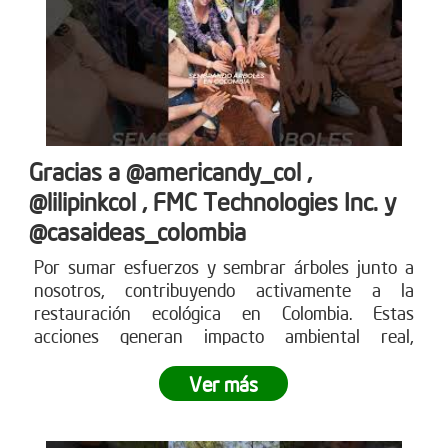
Gracias a @americandy_col ,
@lilipinkcol , FMC Technologies Inc. y
@casaideas_colombia
Por sumar esfuerzos y sembrar árboles junto a
nosotros, contribuyendo activamente a la
restauración ecológica en Colombia. Estas
acciones generan impacto ambiental real,
fortalecen los ecosistemas y demuestran cómo el
compromiso empresarial puede transformar el
Ver más
territorio.
¿Tu empresa también quiere ser parte
del cambio?
Conoce más en www.reddearboles.org