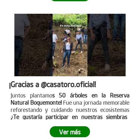
¡Gracias a @casatoro.oficial!
Juntos plantamo
s 50 árboles en la Reserva
Natural Boquemonte!
Fue una jornada memorable
reforestando y cuidando nuestros ecosistemas
¿Te gustaría participar en nuestras siembras
empresariales?
Ingresa a www.reddearboles.org
¡Unámonos por un futuro más verde!
Ver más