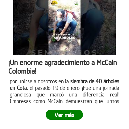
única de siembra empresarial. Conoce cómo en
www.reddearboles.org
¡Un enorme agradecimiento a McCain
Colombia!
por unirse a nosotros en la
siembra de 40 árboles
en Cota
, el pasado 19 de enero. ¡Fue una jornada
grandiosa que marcó una diferencia real!
Empresas como McCain demuestran que juntos
podemos crear impactos positivos en nuestro
entorno. ¿Tu empresa está lista para ser parte del
Ver más
cambio? Únete a nuestras siembras empresariales
y contribuye a la reforestación