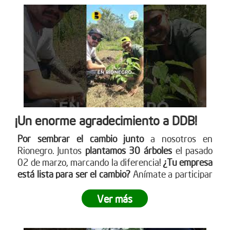
¡Un enorme agradecimiento a DDB!
Por sembrar el cambio junto
a nosotros en
Rionegro. Juntos
plantamos 30 árboles
el pasado
02 de marzo, marcando la diferencia!
¿Tu empresa
está lista para ser el cambio?
Anímate a participar
en nuestra próxima jornada de siembra. Para más
información sobre cómo puedes unirte, visita
Ver más
nuestro sitio web www.reddearboles.org