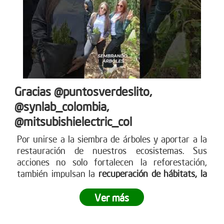
Gracias @puntosverdeslito,
@synlab_colombia,
@mitsubishielectric_col
Por unirse a la siembra de árboles y aportar a la
restauración de nuestros ecosistemas. Sus
acciones no solo fortalecen la reforestación,
también impulsan la
recuperación de hábitats, la
captura de CO? y la construcción de un futuro
más
sostenible para todos. Empresas como ustedes
Ver más
marcan la diferencia y nos inspiran a seguir
sembrando vida. Más en www.reddearboles.org