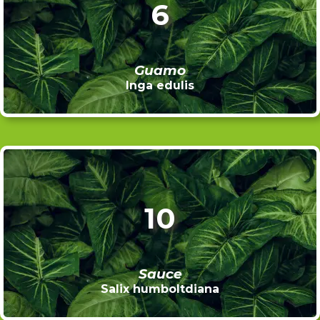
6
Guamo
Inga edulis
10
Sauce
Salix humboltdiana