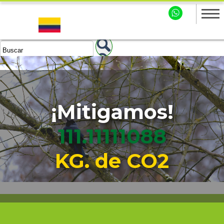
¡Mitigamos!
111.11111090
KG. de CO2