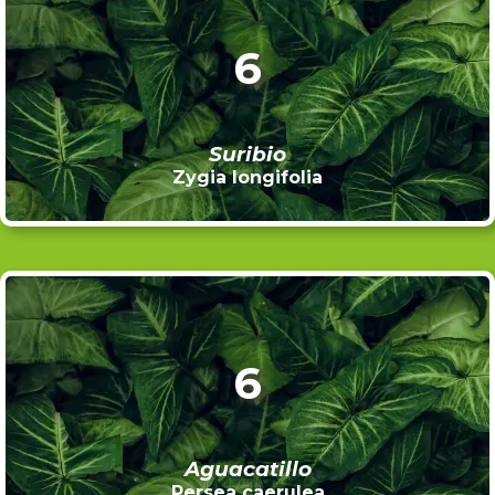
6
Suribio
Zygia longifolia
6
Aguacatillo
Persea caerulea