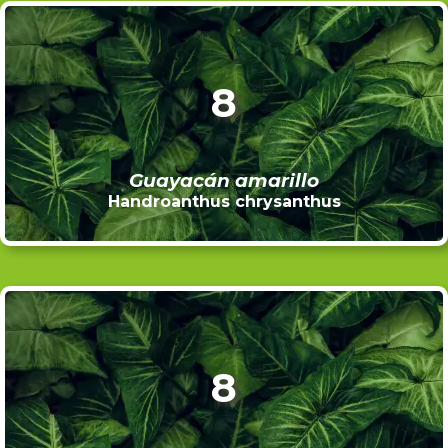
8
Guayacán amarillo
Handroanthus chrysanthus
8