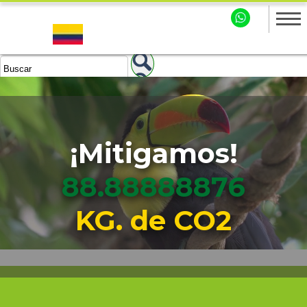
¡Mitigamos!
88.88888878
KG. de CO2