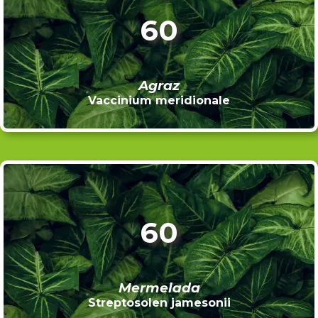
60
Agraz
Vaccinium meridionale
60
Mermelada
Streptosolen jamesonii