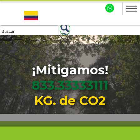
¡Mitigamos!
833.33333113
KG. de CO2