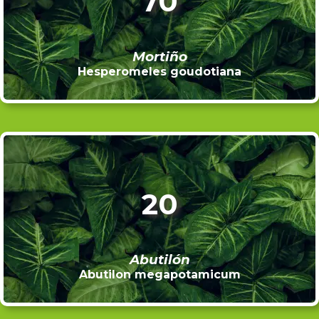
70
Mortiño
Hesperomeles goudotiana
20
Abutilón
Abutilon megapotamicum