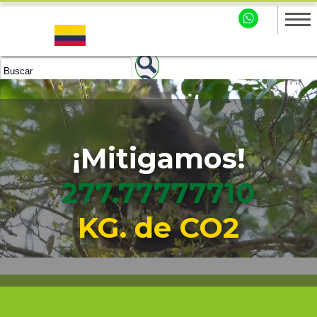
¡Mitigamos!
277.77777711
KG. de CO2