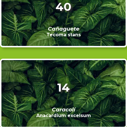
40
Cañaguete
Tecoma stans
14
Caracolí
Anacardium excelsum