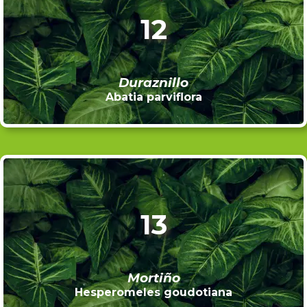
12
Duraznillo
Abatia parviflora
13
Mortiño
Hesperomeles goudotiana