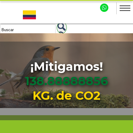
¡Mitigamos!
138.88888858
KG. de CO2