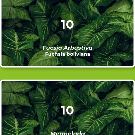
10
Fucsia Arbustiva
Fuchsia boliviana
10
Mermelada