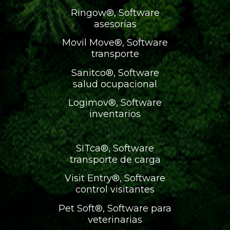
Ringow®, Software
asesorías
Movil Move®, Software
transporte
Sanitco®, Software
salud ocupacional
Logimov®, Software
inventarios
SITca®, Software
transporte de carga
Visit Entry®, Software
control visitantes
Pet Soft®, Software para
veterinarias