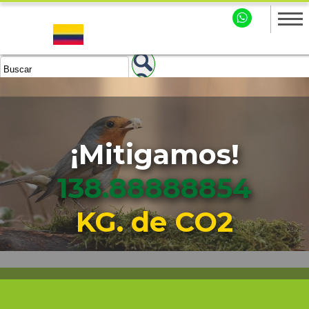
¡Mitigamos!
138.88888856
KG. de CO2