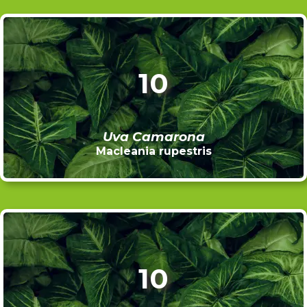
10
Uva Camarona
Macleania rupestris
10