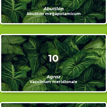
Abutilón
Abutilon megapotamicum
10
Agraz
Vaccinium meridionale