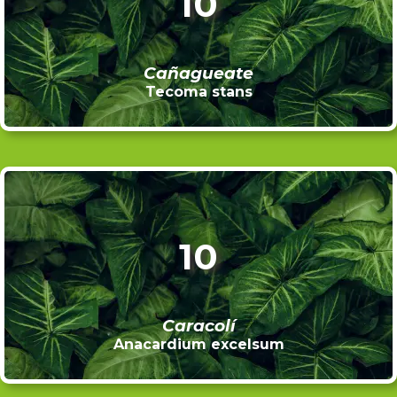
10
Cañagueate
Tecoma stans
10
Caracolí
Anacardium excelsum