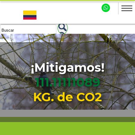
¡Mitigamos!
111.11111090
KG. de CO2