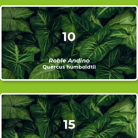
10
Roble Andino
Quercus humboldtii
15