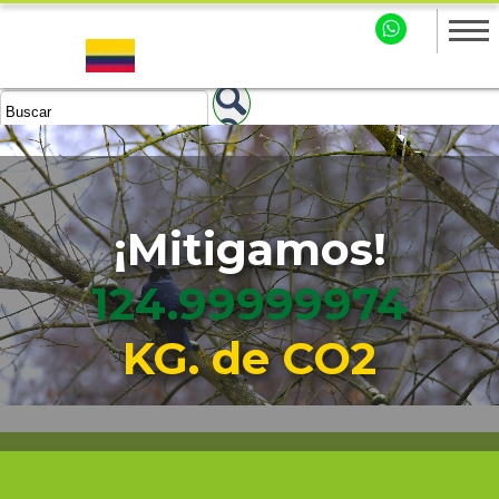
¡Mitigamos!
124.99999975
KG. de CO2