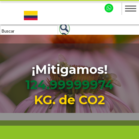
¡Mitigamos!
124.99999975
KG. de CO2