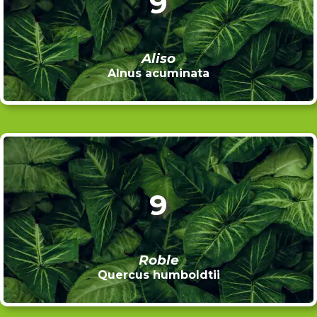
9
Aliso
Alnus acuminata
9
Roble
Quercus humboldtii