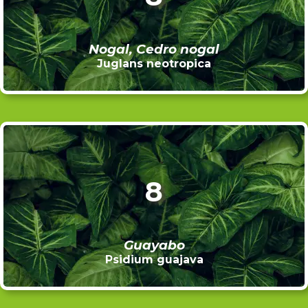
Nogal, Cedro nogal
Juglans neotropica
8
Guayabo
Psidium guajava