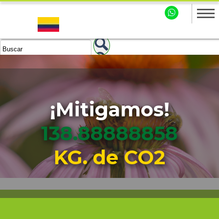
¡Mitigamos!
138.88888859
KG. de CO2