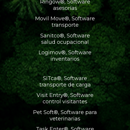
Ringow®, Software
asesorías
Movil Move®, Software
transporte
Sanitco®, Software
salud ocupacional
Logimov®, Software
inventarios
SITca®, Software
transporte de carga
Visit Entry®, Software
control visitantes
Pet Soft®, Software para
veterinarias
Task Enter®, Software