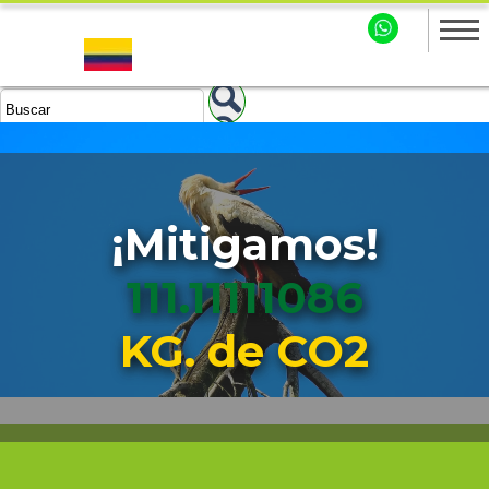
¡Mitigamos!
111.11111087
KG. de CO2