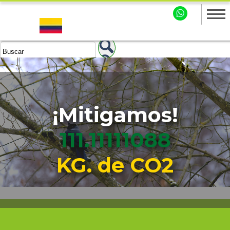
¡Mitigamos!
111.11111090
KG. de CO2