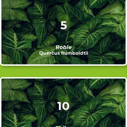
5
Roble
Quercus humboldtii
10